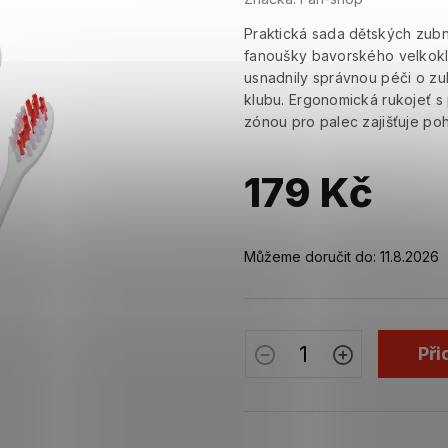
Praktická sada dětských zubn
fanoušky bavorského velkokl
usnadnily správnou péči o zu
klubu. Ergonomická rukojeť 
zónou pro palec zajišťuje po
179 Kč
Měrná
cena:
Můžeme doručit do:
11.8.2026
Při