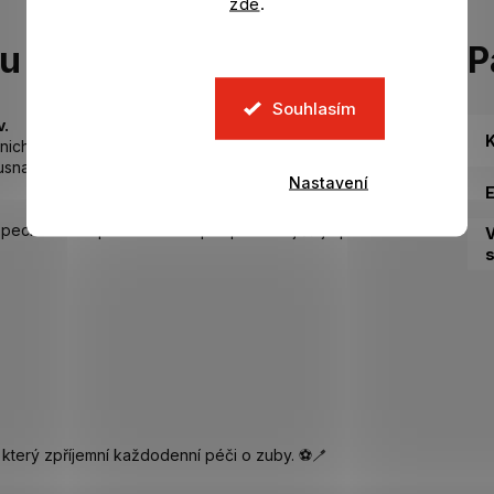
zde
.
tu
P
Souhlasím
v.
K
nichov je ideální pro malé fanoušky bavorského
usnadnily správnou péči o zuby a zároveň je motivovaly
Nastavení
peciální úchopovou zónou pro palec zajišťuje pohodlné
s
který zpříjemní každodenní péči o zuby. ⚽🪥