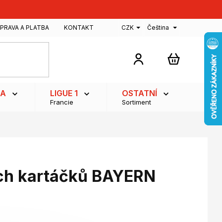
PRAVA A PLATBA
KONTAKT
CZK
Čeština
NÁKUPNÍ
KOŠÍK
GA
LIGUE 1
OSTATNÍ
Francie
Sortiment
ch kartáčků BAYERN