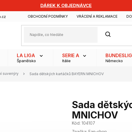
DÁREK K OBJEDNÁVCE
OBCHODNÍ PODMÍNKY
VRÁCENÍ A REKLAMACE
DO
.cz
HLEDAT
LA LIGA
SERIE A
BUNDESLI
Španělsko
Itálie
Německo
ní suvenýry
Sada dětských kartáčků BAYERN MNICHOV
Sada dětský
MNICHOV
Kód:
104107
Značka:
Fan-shop