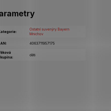
arametry
Ostatní suvenýry Bayern
ategorie
:
Mnichov
EAN
:
4063711957175
Věková
děti
kupina
: