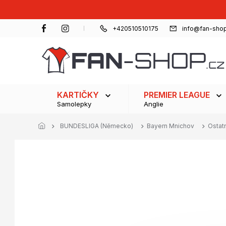
Přejít
na
obsah
+420510510175
info@fan-shop
KARTIČKY
PREMIER LEAGUE
Samolepky
Anglie
BUNDESLIGA (Německo)
Bayern Mnichov
Ostat