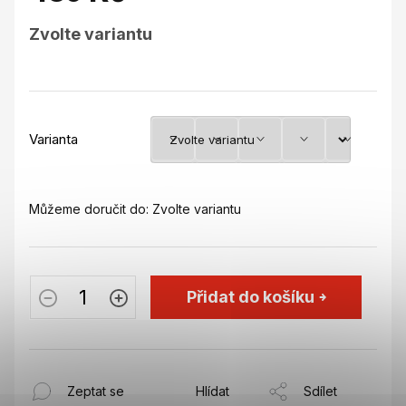
Měrná
Zvolte variantu
cena:
Varianta
Můžeme doručit do:
Zvolte variantu
Přidat do košíku
Zeptat se
Hlídat
Sdílet