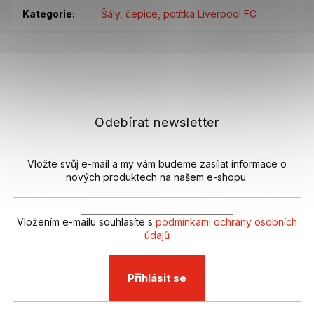
Kategorie
:
Šály, čepice, potítka Liverpool FC
Z
á
p
a
t
Odebírat newsletter
í
Vložte svůj e-mail a my vám budeme zasílat informace o
nových produktech na našem e-shopu.
Vložením e-mailu souhlasíte s
podmínkami ochrany osobních
údajů
Přihlásit se