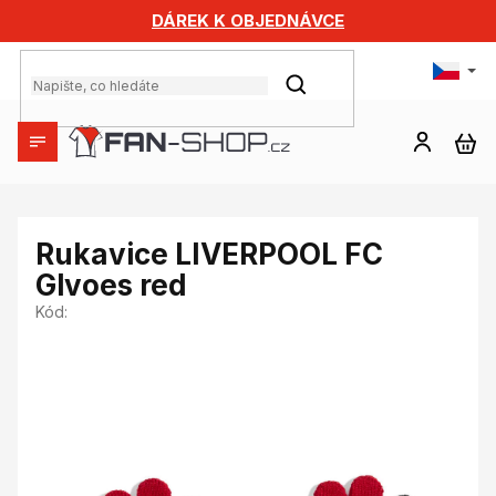
Přejít
DÁREK K OBJEDNÁVCE
na
obsah
HLEDAT
NÁ
KO
Rukavice LIVERPOOL FC
Glvoes red
Kód: