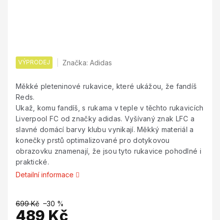
VÝPRODEJ
Značka:
Adidas
Měkké pleteninové rukavice, které ukážou, že fandíš
Reds.
Ukaž, komu fandíš, s rukama v teple v těchto rukavicích
Liverpool FC od značky adidas. Vyšívaný znak LFC a
slavné domácí barvy klubu vynikají. Měkký materiál a
konečky prstů optimalizované pro dotykovou
obrazovku znamenají, že jsou tyto rukavice pohodlné i
praktické.
Detailní informace
699 Kč
–30 %
489 Kč