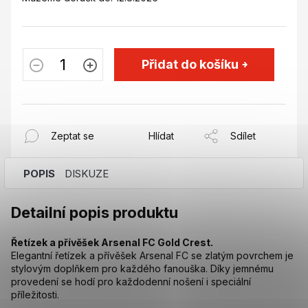
Přidat do košíku
Zeptat se
Hlídat
Sdílet
POPIS
DISKUZE
Detailní popis produktu
Řetízek a přívěšek Arsenal FC Gold Crest.
Elegantní řetízek a přívěšek Arsenal FC se zlatým povrchem je
stylovým doplňkem pro každého fanouška. Díky jemnému
provedení se hodí pro každodenní nošení i speciální
příležitosti.