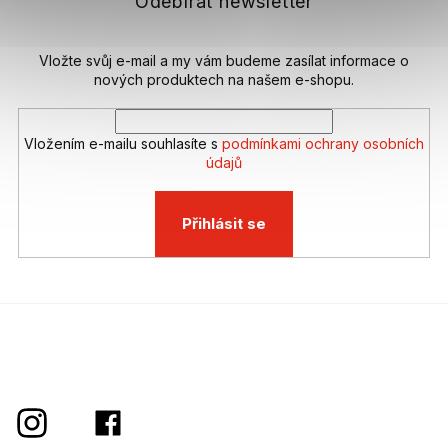
Odebírat newsletter
í
Vložte svůj e-mail a my vám budeme zasílat informace o
nových produktech na našem e-shopu.
Vložením e-mailu souhlasíte s
podmínkami ochrany osobních
údajů
Přihlásit se