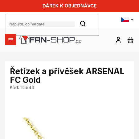
Přejít
DÁREK K OBJEDNÁVCE
na
obsah
HLEDAT
NÁ
KO
Řetízek a přívěšek ARSENAL
FC Gold
Kód:
115944