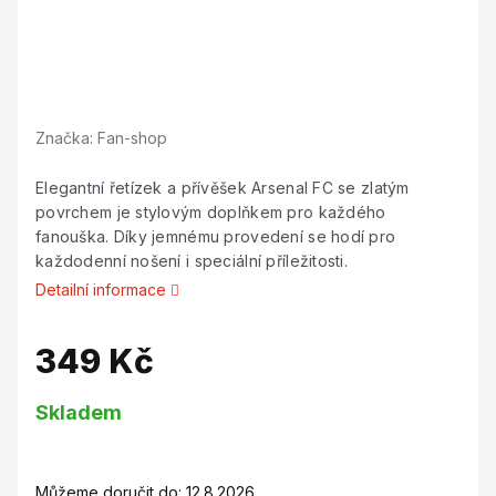
Značka:
Fan-shop
Elegantní řetízek a přívěšek Arsenal FC se zlatým
povrchem je stylovým doplňkem pro každého
fanouška. Díky jemnému provedení se hodí pro
každodenní nošení i speciální příležitosti.
Detailní informace
349 Kč
Měrná
Skladem
cena:
Můžeme doručit do:
12.8.2026