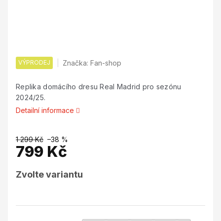
VÝPRODEJ
Značka:
Fan-shop
Replika domácího dresu Real Madrid pro sezónu
2024/25.
Detailní informace
1 299 Kč
–38 %
799 Kč
Měrná
Zvolte variantu
cena: