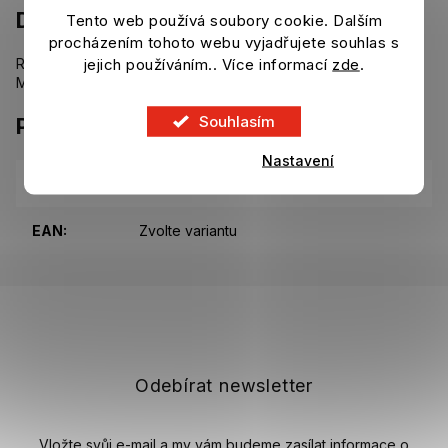
Detailní popis produktu
Tento web používá soubory cookie. Dalším
procházením tohoto webu vyjadřujete souhlas s
jejich používáním.. Více informací
zde
.
Replika domácího dresu Real Madrid pro sezónu 2024/25.
Materiál: 100% polyester.
Souhlasím
Parametry
Nastavení
Kategorie
:
Dresy, trenýrky, stulpny Real Madrid
EAN
:
Zvolte variantu
Z
á
p
a
t
Odebírat newsletter
í
Vložte svůj e-mail a my vám budeme zasílat informace o