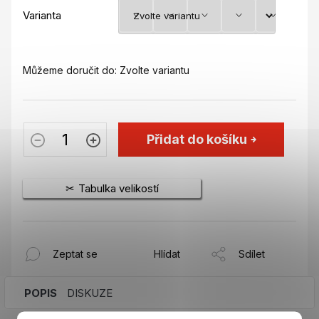
Varianta
Můžeme doručit do:
Zvolte variantu
Přidat do košíku
Tabulka velikostí
Zeptat se
Hlídat
Sdílet
POPIS
DISKUZE