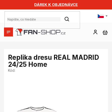
Přejít
DÁREK K OBJEDNÁVCE
na
obsah
HLEDAT
NÁ
KO
Replika dresu REAL MADRID
24/25 Home
Kód: