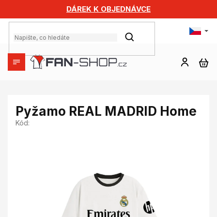
Přejít
DÁREK K OBJEDNÁVCE
na
obsah
HLEDAT
NÁ
KO
Pyžamo REAL MADRID Home
Kód: