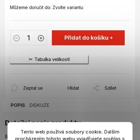
Můžeme doručit do:
Zvolte variantu
Přidat do košíku
Tabulka velikostí
Zeptat se
Hlídat
Sdílet
POPIS
DISKUZE
Detailní popis produktu
Tento web používá soubory cookie. Dalším
Bude doplněno
procházením tohoto webu vyjadřujete souhlas s