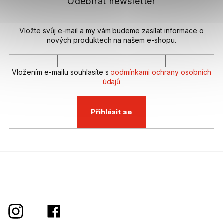
t
Odebírat newsletter
í
Vložte svůj e-mail a my vám budeme zasílat informace o
nových produktech na našem e-shopu.
Vložením e-mailu souhlasíte s
podmínkami ochrany osobních
údajů
Přihlásit se