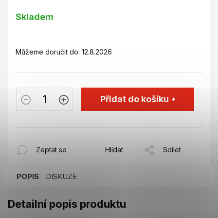
Měrná
Skladem
cena:
Můžeme doručit do:
12.8.2026
Přidat do košíku
Zeptat se
Hlídat
Sdílet
POPIS
DISKUZE
Detailní popis produktu