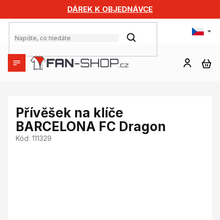
Přejít
DÁREK K OBJEDNÁVCE
na
obsah
HLEDAT
NÁ
KO
Přívěšek na klíče
BARCELONA FC Dragon
Kód:
111329