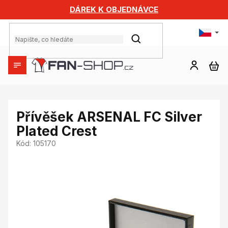
Přejít
DÁREK K OBJEDNÁVCE
na
obsah
HLEDAT
NÁ
KO
Přívěšek ARSENAL FC Silver
Plated Crest
Kód:
105170