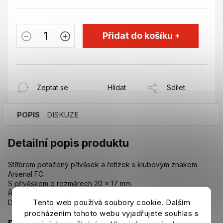
Přidat do košíku
Zeptat se
Hlídat
Sdílet
POPIS
DISKUZE
Detailní popis produktu
Stříbrem potažený přívěsek a řetízek s klubovým znakem
Arsenal FC.
S přívěskem o rozměrech 20 x 17 mm.
Řetízek má délku přibližně 50 cm.
Tento web používá soubory cookie. Dalším
Dodává se v dárkové krabičce.
procházením tohoto webu vyjadřujete souhlas s