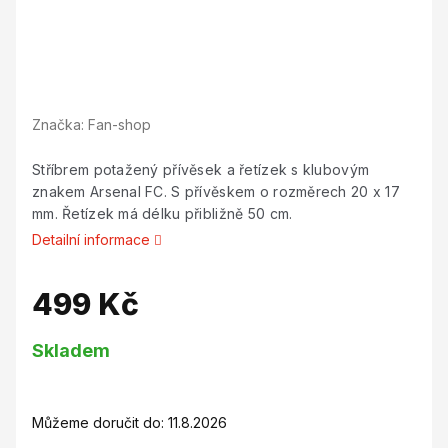
Značka:
Fan-shop
Stříbrem potažený přívěsek a řetízek s klubovým
znakem Arsenal FC. S přívěskem o rozměrech 20 x 17
mm. Řetízek má délku přibližně 50 cm.
Detailní informace
499 Kč
Měrná
Skladem
cena:
Můžeme doručit do:
11.8.2026