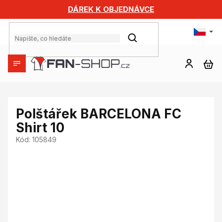
Přejít
DÁREK K OBJEDNÁVCE
na
obsah
HLEDAT
NÁ
KO
Polštářek BARCELONA FC
Shirt 10
Kód:
105849