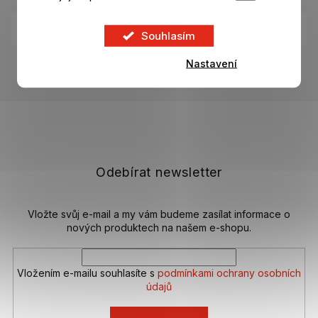
Kategorie
:
Povlečení, deky, osušky FC Barcelona
Souhlasím
EAN
:
8720812277392
Nastavení
Z
á
p
a
t
Odebírat newsletter
í
Vložte svůj e-mail a my vám budeme zasílat informace o
nových produktech na našem e-shopu.
Vložením e-mailu souhlasíte s
podmínkami ochrany osobních
údajů