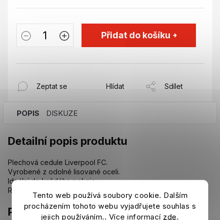
Přidat do košíku
Zeptat se
Hlídat
Sdílet
POPIS
DISKUZE
Detailní popis produktu
Plechová cedule Liverpool FC.
Vyrobené z odolné lisované oceli.
Ideální do každého pokoje.
Rozměr: 40 x 18 cm.
Tento web používá soubory cookie. Dalším
procházením tohoto webu vyjadřujete souhlas s
Parametry
jejich používáním.. Více informací
zde
.