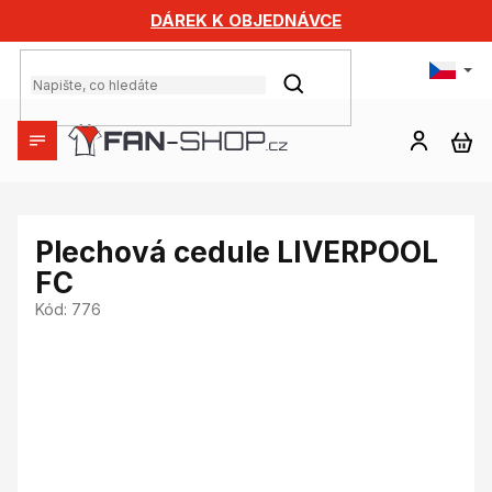
Přejít
DÁREK K OBJEDNÁVCE
na
obsah
HLEDAT
NÁ
KO
Plechová cedule LIVERPOOL
FC
Kód:
776