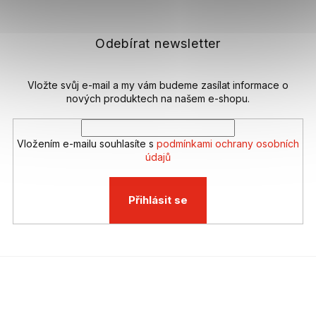
p
a
t
Odebírat newsletter
í
Vložte svůj e-mail a my vám budeme zasílat informace o
nových produktech na našem e-shopu.
Vložením e-mailu souhlasíte s
podmínkami ochrany osobních
údajů
Přihlásit se