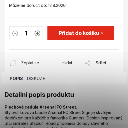
Můžeme doručit do:
12.8.2026
Přidat do košíku
Zeptat se
Hlídat
Sdílet
POPIS
DISKUZE
Detailní popis produktu
Plechová cedule Arsenal FC Street.
Stylová kovová tabule Arsenal FC Street Sign je skvělým
doplňkem pro každého fanouška Gunners. Design inspirovaný
ulicí Emirates Stadium Road připomíná domov slavného