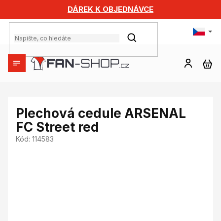
Přejít
DÁREK K OBJEDNÁVCE
na
obsah
HLEDAT
NÁ
KO
Plechová cedule ARSENAL
FC Street red
Kód:
114583