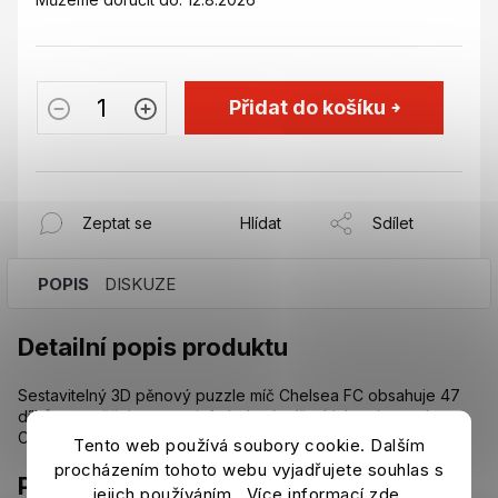
Přidat do košíku
Zeptat se
Hlídat
Sdílet
POPIS
DISKUZE
Detailní popis produktu
Sestavitelný 3D pěnový puzzle míč Chelsea FC obsahuje 47
dílků a umožňuje postavit fotbalový míč s klubovým znakem
Chelsea FC. Rozměry cca 20 x 20 x 20 cm.
Tento web používá soubory cookie. Dalším
procházením tohoto webu vyjadřujete souhlas s
Parametry
jejich používáním.. Více informací
zde
.