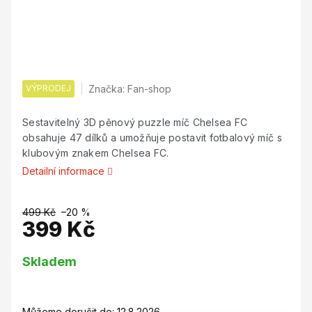
VÝPRODEJ
Značka:
Fan-shop
Sestavitelný 3D pěnový puzzle míč Chelsea FC
obsahuje 47 dílků a umožňuje postavit fotbalový míč s
klubovým znakem Chelsea FC.
Detailní informace
499 Kč
–20 %
399 Kč
Měrná
Skladem
cena:
Můžeme doručit do:
12.8.2026