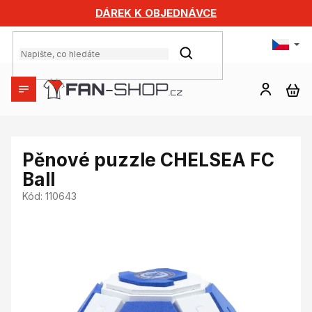
Přejít
DÁREK K OBJEDNÁVCE
na
obsah
HLEDAT
NÁ
KO
Pěnové puzzle CHELSEA FC
Ball
Kód:
110643