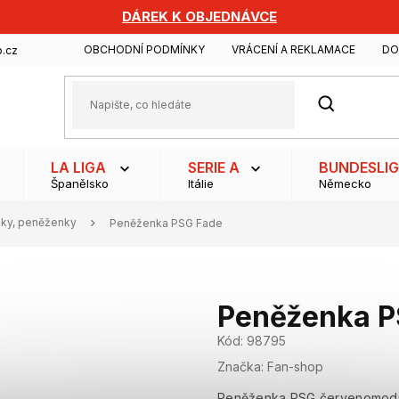
DÁREK K OBJEDNÁVCE
OBCHODNÍ PODMÍNKY
VRÁCENÍ A REKLAMACE
DO
.cz
HLEDAT
LA LIGA
SERIE A
BUNDESLI
Španělsko
Itálie
Německo
ajky, peněženky
Peněženka PSG Fade
Peněženka P
Kód:
98795
Značka:
Fan-shop
Peněženka PSG červenomodré b