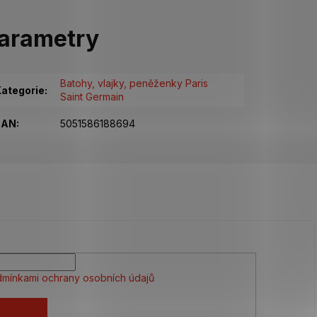
arametry
Batohy, vlajky, peněženky Paris
ategorie
:
Saint Germain
EAN
:
5051586188694
mínkami ochrany osobních údajů