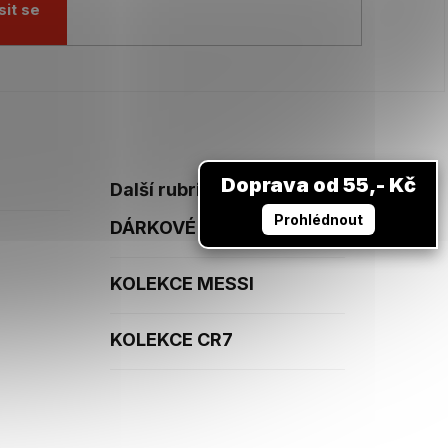
sit se
Doprava od 55,- Kč
Další rubriky
Prohlédnout
DÁRKOVÉ POUKAZY
KOLEKCE MESSI
KOLEKCE CR7