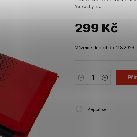
Na suchý zip.
299 Kč
Měrná
cena:
Můžeme doručit do:
11.8.2026
Při
Zeptat se