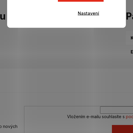
Nastavení
tu
P
K
Vložením e-mailu souhlasíte s
pod
 o nových