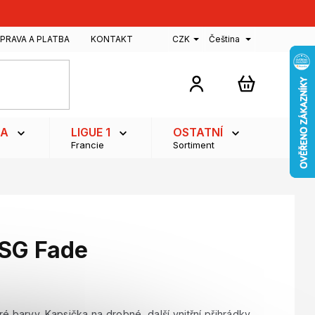
PRAVA A PLATBA
KONTAKT
CZK
Čeština
NÁKUPNÍ
KOŠÍK
GA
LIGUE 1
OSTATNÍ
Francie
Sortiment
SG Fade
arvy. Kapsička na drobné, další vnitřní přihrádky.