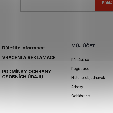
Přihlá
MŮJ ÚČET
Důležité informace
VRÁCENÍ A REKLAMACE
Přihlásit se
Registrace
PODMÍNKY OCHRANY
OSOBNÍCH ÚDAJŮ
Historie objednávek
Adresy
Odhlásit se