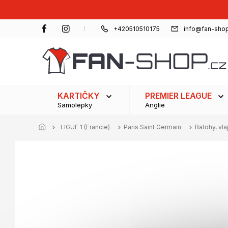
Přejít
na
obsah
+420510510175
info@fan-shop
KARTIČKY
PREMIER LEAGUE
Samolepky
Anglie
LIGUE 1 (Francie)
Paris Saint Germain
Batohy, vl