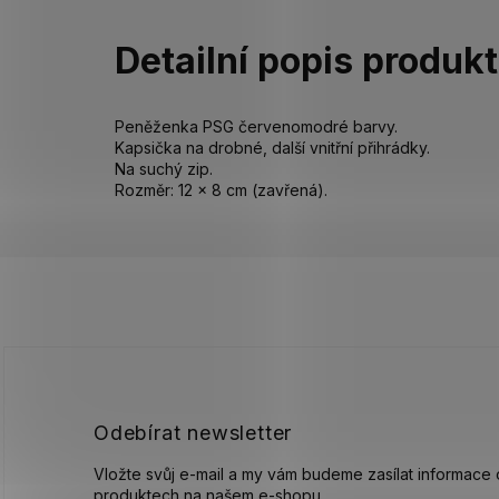
Detailní popis produk
Peněženka PSG červenomodré barvy.
Kapsička na drobné, další vnitřní přihrádky.
Na suchý zip.
Rozměr: 12 x 8 cm (zavřená).
Z
á
p
a
t
í
Odebírat newsletter
Vložte svůj e-mail a my vám budeme zasílat informace
produktech na našem e-shopu.