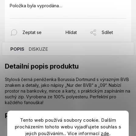
Položka byla vyprodána…
Zeptat se
Hlídat
Sdílet
POPIS
DISKUZE
Detailní popis produktu
Stylová černá peněženka Borussia Dortmund s výrazným BVB
znakem a detaily, jako nápisy „Nur der BVB“ a „09“. Nabízí
prostor na bankovky, mince a karty, s praktickým zapínáním na
suchý zip. Vyrobena ze 100% polyesteru. Perfektní pro
každého fanouška!
Parametry
Tento web používá soubory cookie. Dalším
procházením tohoto webu vyjadřujete souhlas s
Batohy, vlajky, peněženky Borussia
jejich používáním.. Více informací
zde
.
Kategorie
:
Dortmund