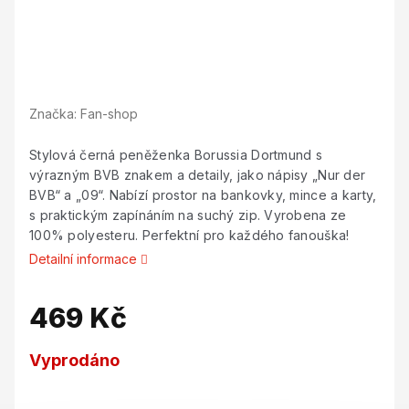
Značka:
Fan-shop
Stylová černá peněženka Borussia Dortmund s
výrazným BVB znakem a detaily, jako nápisy „Nur der
BVB“ a „09“. Nabízí prostor na bankovky, mince a karty,
s praktickým zapínáním na suchý zip. Vyrobena ze
100% polyesteru. Perfektní pro každého fanouška!
Detailní informace
469 Kč
Měrná
Vyprodáno
cena: