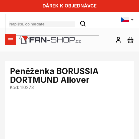
Přejít
DÁREK K OBJEDNÁVCE
na
obsah
HLEDAT
NÁ
KO
Peněženka BORUSSIA
DORTMUND Allover
Kód:
110273