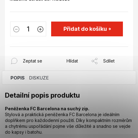
Přidat do košíku
Zeptat se
Hlídat
Sdílet
POPIS
DISKUZE
Detailní popis produktu
Peněženka FC Barcelona na suchý zip.
Stylová a praktická peněženka FC Barcelona je ideálním
doplňkem pro každodenní použití. Díky kompaktním rozměrům
a chytrému uspořádání pojme vše důležité a snadno se vejde
do kapsy i batohu.