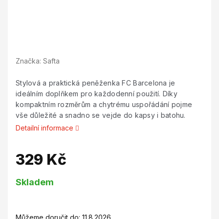
Značka:
Safta
Stylová a praktická peněženka FC Barcelona je
ideálním doplňkem pro každodenní použití. Díky
kompaktním rozměrům a chytrému uspořádání pojme
vše důležité a snadno se vejde do kapsy i batohu.
Detailní informace
329 Kč
Měrná
Skladem
cena:
Můžeme doručit do:
11.8.2026