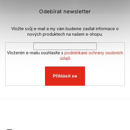
a
t
Odebírat newsletter
í
Vložte svůj e-mail a my vám budeme zasílat informace o
nových produktech na našem e-shopu.
Vložením e-mailu souhlasíte s
podmínkami ochrany osobních
údajů
Přihlásit se