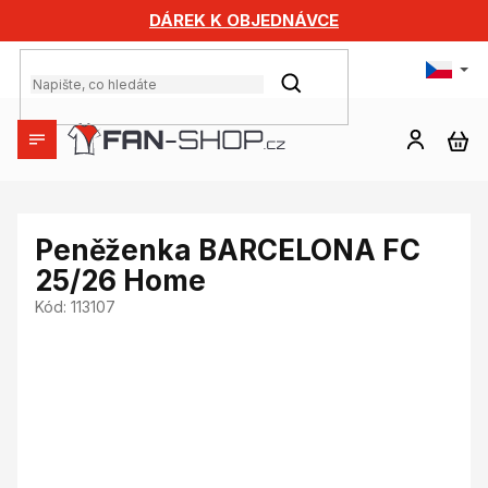
Přejít
DÁREK K OBJEDNÁVCE
na
obsah
HLEDAT
NÁ
KO
Peněženka BARCELONA FC
25/26 Home
Kód:
113107