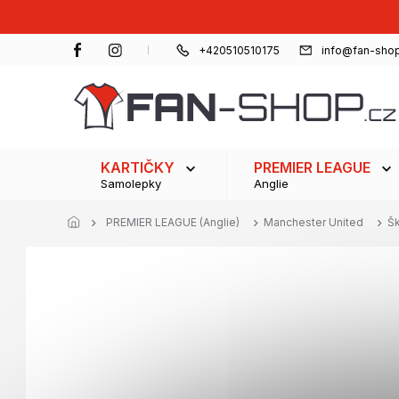
Přejít
na
obsah
+420510510175
info@fan-shop
KARTIČKY
PREMIER LEAGUE
Samolepky
Anglie
PREMIER LEAGUE (Anglie)
Manchester United
Šk