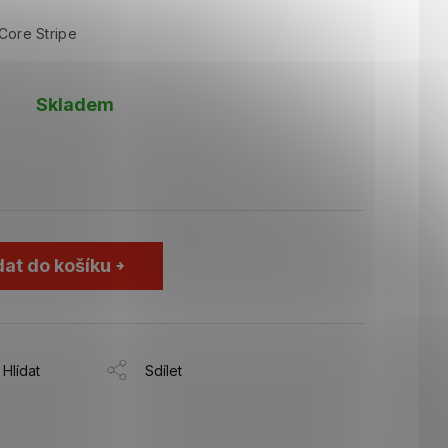
ore Stripe
Skladem
dat do košíku
Hlídat
Sdílet