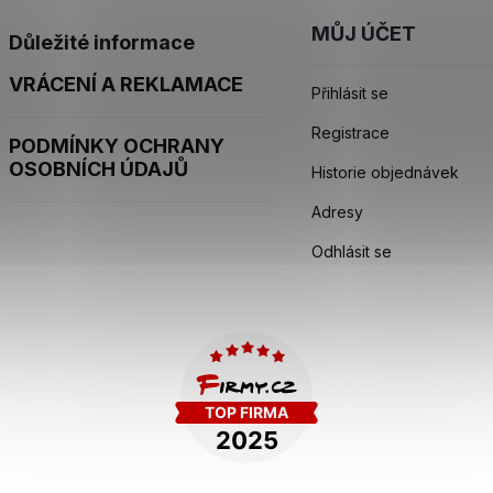
MŮJ ÚČET
Důležité informace
VRÁCENÍ A REKLAMACE
Přihlásit se
Registrace
PODMÍNKY OCHRANY
OSOBNÍCH ÚDAJŮ
Historie objednávek
Adresy
Odhlásit se