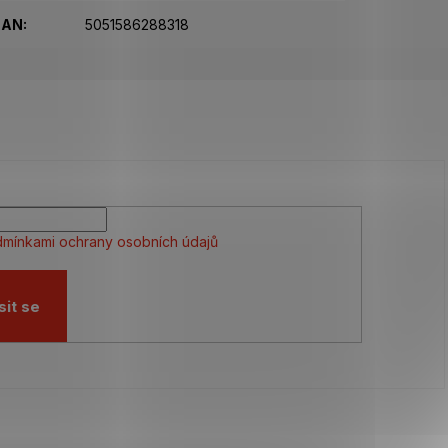
EAN
:
5051586288318
mínkami ochrany osobních údajů
sit se