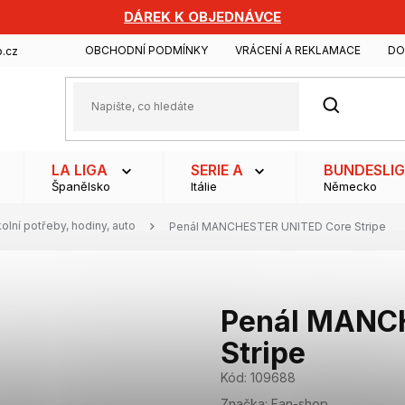
DÁREK K OBJEDNÁVCE
OBCHODNÍ PODMÍNKY
VRÁCENÍ A REKLAMACE
DO
.cz
HLEDAT
LA LIGA
SERIE A
BUNDESLI
Španělsko
Itálie
Německo
olní potřeby, hodiny, auto
Penál MANCHESTER UNITED Core Stripe
Penál MANC
Stripe
Kód:
109688
Značka:
Fan-shop