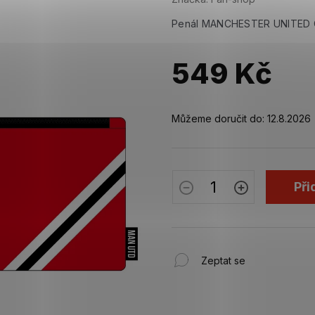
Penál MANCHESTER UNITED C
549 Kč
Měrná
cena:
Můžeme doručit do:
12.8.2026
Při
Zeptat se