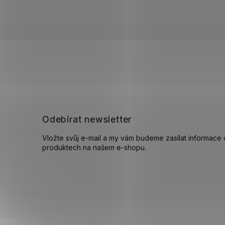
Z
á
p
a
t
í
Odebírat newsletter
Vložte svůj e-mail a my vám budeme zasílat informace
produktech na našem e-shopu.