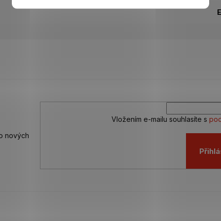
Vložením e-mailu souhlasíte s
pod
 o nových
Přihlá