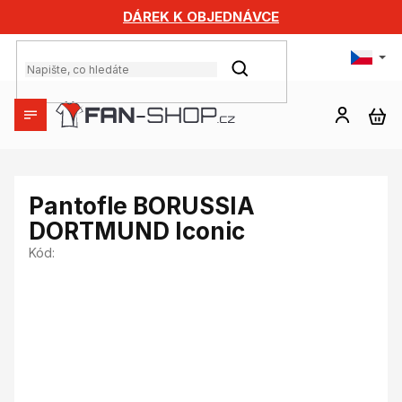
Přejít
DÁREK K OBJEDNÁVCE
na
obsah
HLEDAT
NÁ
KO
Pantofle BORUSSIA
DORTMUND Iconic
Kód: