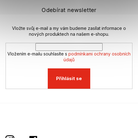
a
t
Odebírat newsletter
í
Vložte svůj e-mail a my vám budeme zasílat informace o
nových produktech na našem e-shopu.
Vložením e-mailu souhlasíte s
podmínkami ochrany osobních
údajů
Přihlásit se