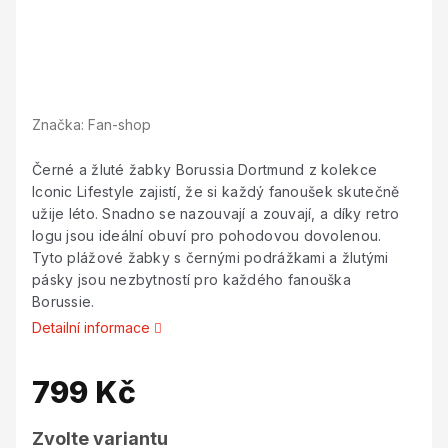
Značka:
Fan-shop
Černé a žluté žabky Borussia Dortmund z kolekce
Iconic Lifestyle zajistí, že si každý fanoušek skutečně
užije léto. Snadno se nazouvají a zouvají, a díky retro
logu jsou ideální obuví pro pohodovou dovolenou.
Tyto plážové žabky s černými podrážkami a žlutými
pásky jsou nezbytností pro každého fanouška
Borussie.
Detailní informace
799 Kč
Měrná
Zvolte variantu
cena: