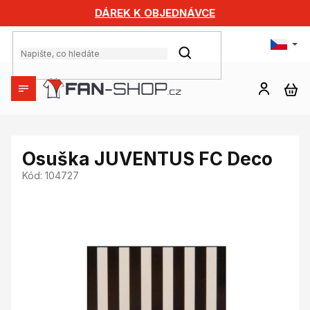
Přejít
DÁREK K OBJEDNÁVCE
na
obsah
HLEDAT
NÁ
KO
Osuška JUVENTUS FC Deco
Kód:
104727