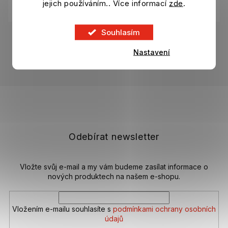
jejich používáním.. Více informací
zde
.
Kategorie
:
Povlečení, deky, osušky Juventus FC
Souhlasím
EAN
:
5051586021502
Nastavení
Položka byla vyprodána…
Z
á
p
a
t
Odebírat newsletter
í
Vložte svůj e-mail a my vám budeme zasílat informace o
nových produktech na našem e-shopu.
Vložením e-mailu souhlasíte s
podmínkami ochrany osobních
údajů