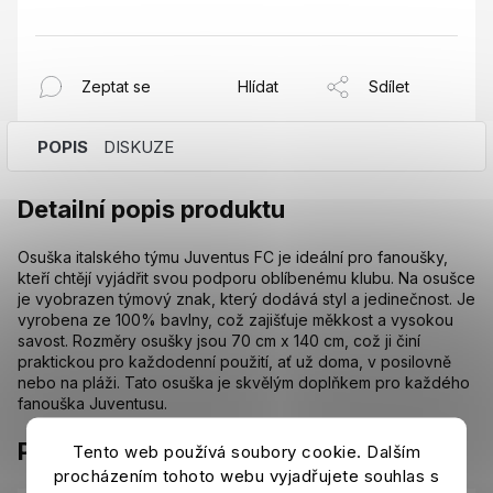
Zeptat se
Hlídat
Sdílet
POPIS
DISKUZE
Detailní popis produktu
Osuška italského týmu Juventus FC je ideální pro fanoušky,
kteří chtějí vyjádřit svou podporu oblíbenému klubu. Na osušce
je vyobrazen týmový znak, který dodává styl a jedinečnost. Je
vyrobena ze 100% bavlny, což zajišťuje měkkost a vysokou
savost. Rozměry osušky jsou 70 cm x 140 cm, což ji činí
praktickou pro každodenní použití, ať už doma, v posilovně
nebo na pláži. Tato osuška je skvělým doplňkem pro každého
fanouška Juventusu.
Parametry
Tento web používá soubory cookie. Dalším
procházením tohoto webu vyjadřujete souhlas s