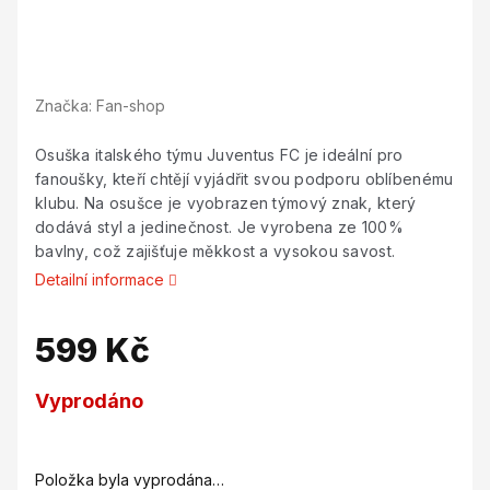
Značka:
Fan-shop
Osuška italského týmu Juventus FC je ideální pro
fanoušky, kteří chtějí vyjádřit svou podporu oblíbenému
klubu. Na osušce je vyobrazen týmový znak, který
dodává styl a jedinečnost. Je vyrobena ze 100%
bavlny, což zajišťuje měkkost a vysokou savost.
Detailní informace
599 Kč
Měrná
Vyprodáno
cena:
Položka byla vyprodána…