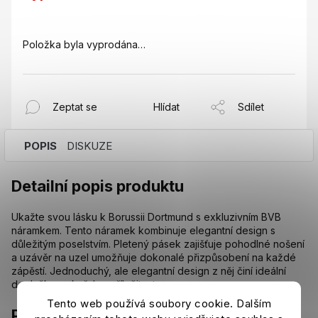
Položka byla vyprodána…
Zeptat se
Hlídat
Sdílet
POPIS
DISKUZE
Detailní popis produktu
Ukažte svou lásku k Borussii Dortmund s exkluzivním BVB
náramkem. Tento náramek kombinuje elegantní design s
důležitým poselstvím. Pletený pásek zajišťuje pohodlné nošení
a uzávěr na uzel umožňuje dokonalé přizpůsobení na každé
zápěstí. Jednoduchý, ale elegantní design z něj činí ideální
doplněk pro každou příležitost.
Tento web používá soubory cookie. Dalším
Parametry