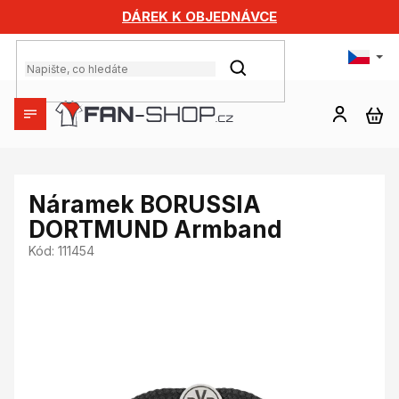
Přejít
DÁREK K OBJEDNÁVCE
na
obsah
HLEDAT
NÁ
KO
Náramek BORUSSIA
DORTMUND Armband
Kód:
111454