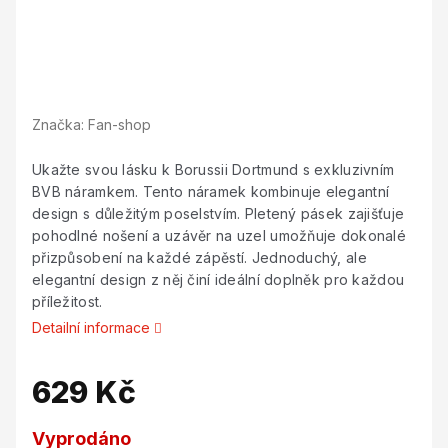
Značka:
Fan-shop
Ukažte svou lásku k Borussii Dortmund s exkluzivním
BVB náramkem. Tento náramek kombinuje elegantní
design s důležitým poselstvím. Pletený pásek zajišťuje
pohodlné nošení a uzávěr na uzel umožňuje dokonalé
přizpůsobení na každé zápěstí. Jednoduchý, ale
elegantní design z něj činí ideální doplněk pro každou
příležitost.
Detailní informace
629 Kč
Měrná
Vyprodáno
cena: