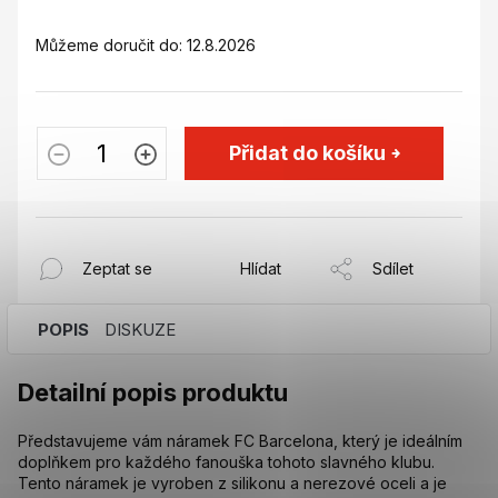
Můžeme doručit do:
12.8.2026
Přidat do košíku
Zeptat se
Hlídat
Sdílet
POPIS
DISKUZE
Detailní popis produktu
Představujeme vám náramek FC Barcelona, který je ideálním
doplňkem pro každého fanouška tohoto slavného klubu.
Tento náramek je vyroben z silikonu a nerezové oceli a je