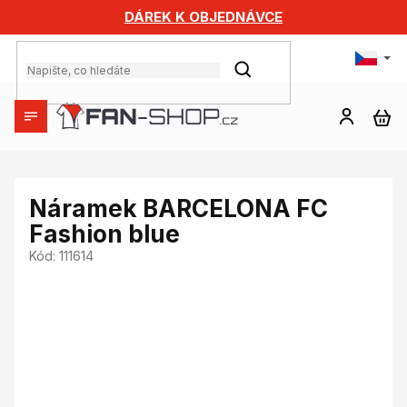
Přejít
DÁREK K OBJEDNÁVCE
na
obsah
HLEDAT
NÁ
KO
Náramek BARCELONA FC
Fashion blue
Kód:
111614