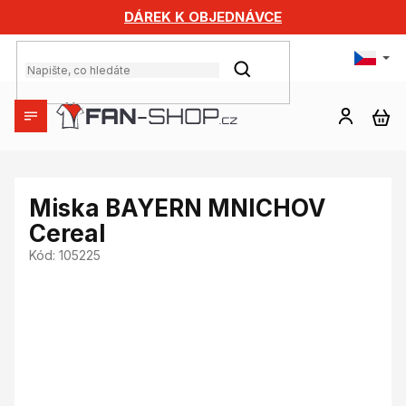
Přejít
DÁREK K OBJEDNÁVCE
na
obsah
HLEDAT
NÁ
KO
Miska BAYERN MNICHOV
Cereal
Kód:
105225