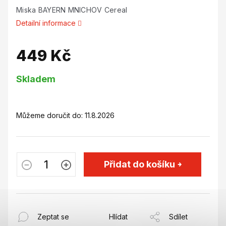
Miska BAYERN MNICHOV Cereal
Detailní informace
449 Kč
Měrná
Skladem
cena:
Můžeme doručit do:
11.8.2026
Přidat do košíku
Zeptat se
Hlídat
Sdílet