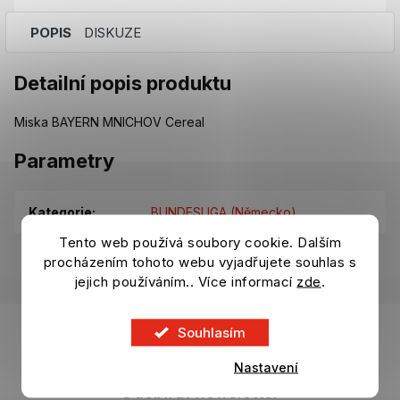
POPIS
DISKUZE
Detailní popis produktu
Miska BAYERN MNICHOV Cereal
Parametry
Kategorie
:
BUNDESLIGA (Německo)
Tento web používá soubory cookie. Dalším
EAN
:
4063711990080
procházením tohoto webu vyjadřujete souhlas s
jejich používáním.. Více informací
zde
.
Z
á
Souhlasím
p
Nastavení
a
t
Odebírat newsletter