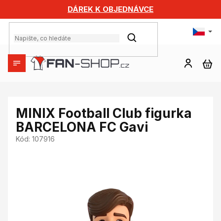
Přejít
DÁREK K OBJEDNÁVCE
na
obsah
HLEDAT
NÁ
KO
MINIX Football Club figurka
BARCELONA FC Gavi
Kód:
107916