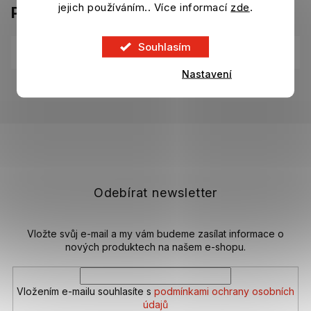
jejich používáním.. Více informací
zde
.
Parametry
Souhlasím
Kategorie
:
Ostatní suvenýry FC Barcelona
Nastavení
EAN
:
8436605113142
Z
á
p
a
t
Odebírat newsletter
í
Vložte svůj e-mail a my vám budeme zasílat informace o
nových produktech na našem e-shopu.
Vložením e-mailu souhlasíte s
podmínkami ochrany osobních
údajů