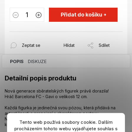
Přidat do košíku
Zeptat se
Hlídat
Sdílet
POPIS
DISKUZE
Detailní popis produktu
Nová generace sběratelských figurek právě dorazila!
Hráč Barcelona FC - Gavi o velikosti 12 cm.
Každá figurka je jedinečná svou pózou, která přidává na
autentičnosti a propojení s charakterem postavy.
Na každém balení najdete siluetu postavy a unikátní číslo,
Tento web používá soubory cookie. Dalším
které ocení především sběratelé.
procházením tohoto webu vyjadřujete souhlas s