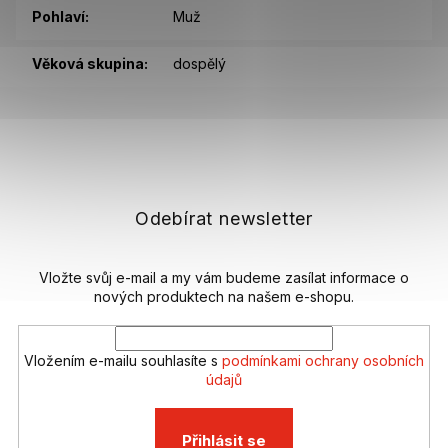
Pohlaví
:
Muž
Věková skupina
:
dospělý
Z
á
p
a
t
Odebírat newsletter
í
Vložte svůj e-mail a my vám budeme zasílat informace o
nových produktech na našem e-shopu.
Vložením e-mailu souhlasíte s
podmínkami ochrany osobních
údajů
Přihlásit se