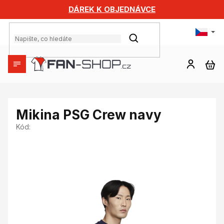
Přejít
DÁREK K OBJEDNÁVCE
na
obsah
HLEDAT
NÁ
KO
Mikina PSG Crew navy
Kód: