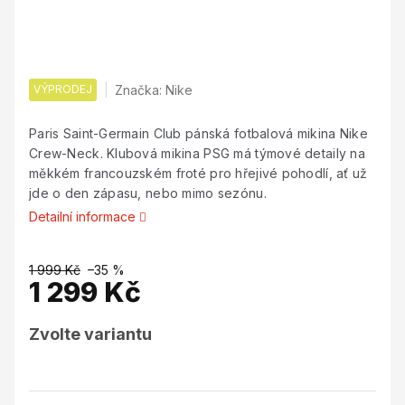
VÝPRODEJ
Značka:
Nike
Paris Saint-Germain Club pánská fotbalová mikina Nike
Crew-Neck. Klubová mikina PSG má týmové detaily na
měkkém francouzském froté pro hřejivé pohodlí, ať už
jde o den zápasu, nebo mimo sezónu.
Detailní informace
1 999 Kč
–35 %
1 299 Kč
Měrná
Zvolte variantu
cena: