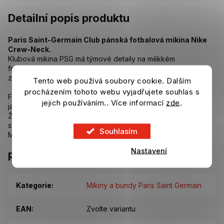
Detailní popis produktu
Paris Saint-Germain Club pánská fotbalová mikina Nike
Crew-Neck.
Klubová mikina PSG má týmové detaily na měkkém
francouzském froté pro hřejivé pohodlí, ať už jde o den
zápasu, nebo mimo sezónu.
Tento web používá soubory cookie. Dalším
procházením tohoto webu vyjadřujete souhlas s
Francouzská froté tkanina má měkký omak pro lehké pohodlí
jejich používáním.. Více informací
zde
.
jako vaše klasická mikina.
Žebrované manžety a spodní lem pomáhají udržet mikinu na
svém místě při pohybu.
Souhlasím
Materiál: 80 % bavlna / 20 % polyester.
Nastavení
Parametry
Kategorie
:
Mikiny a bundy Paris Saint Germain
EAN
:
Zvolte variantu