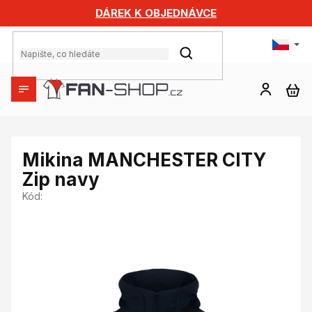
Přejít
DÁREK K OBJEDNÁVCE
na
obsah
HLEDAT
NÁ
KO
Mikina MANCHESTER CITY
Zip navy
Kód: