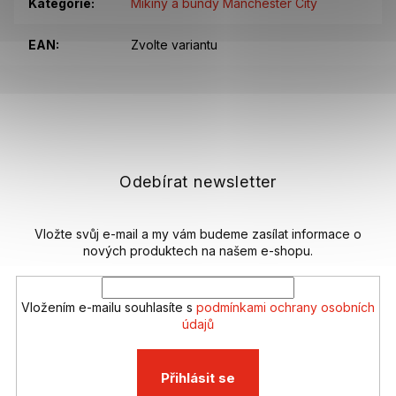
Kategorie
:
Mikiny a bundy Manchester City
EAN
:
Zvolte variantu
Z
á
p
a
t
Odebírat newsletter
í
Vložte svůj e-mail a my vám budeme zasílat informace o
nových produktech na našem e-shopu.
Vložením e-mailu souhlasíte s
podmínkami ochrany osobních
údajů
Přihlásit se