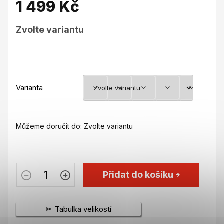
1 499 Kč
Měrná
Zvolte variantu
cena:
Varianta
Můžeme doručit do:
Zvolte variantu
Přidat do košíku
Tabulka velikostí