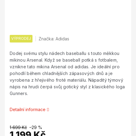
VÝPRODEJ
Značka:
Adidas
Dodej svému stylu nádech baseballu s touto měkkou
mikinou Arsenal. Když se baseball potká s fotbalem,
vznikne tato mikina Arsenal od adidas. Je ideální pro
pohodlí během chladnějších zápasových dnů a je
vyrobena z hřejivého froté materiálu. Nápaditý týmový
nápis na hrudi čerpá svůj gotický styl z klasického loga
Gunners.
Detailní informace
1 699 Kč
–29 %
1 199 Kč