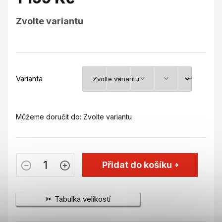
Měrná
Zvolte variantu
cena:
Varianta
Můžeme doručit do:
Zvolte variantu
Přidat do košíku
Tabulka velikostí