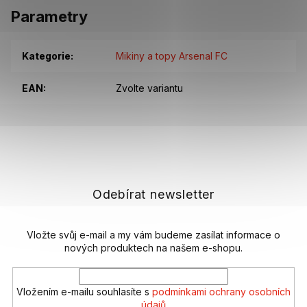
Parametry
Kategorie
:
Mikiny a topy Arsenal FC
EAN
:
Zvolte variantu
Z
á
p
a
t
Odebírat newsletter
í
Vložte svůj e-mail a my vám budeme zasílat informace o
nových produktech na našem e-shopu.
Vložením e-mailu souhlasíte s
podmínkami ochrany osobních
údajů