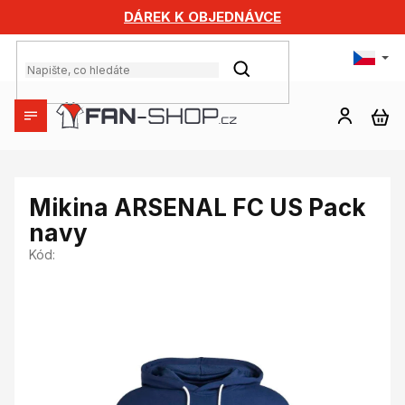
Přejít
DÁREK K OBJEDNÁVCE
na
obsah
HLEDAT
NÁ
KO
Mikina ARSENAL FC US Pack
navy
Kód: