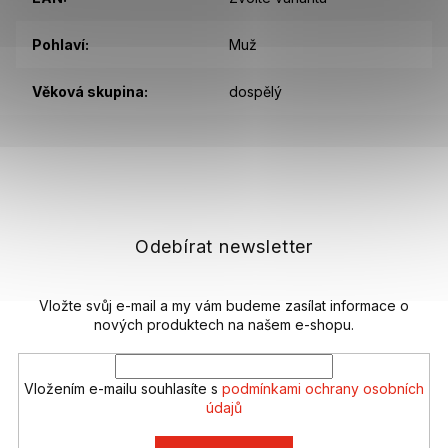
Pohlaví
:
Muž
Věková skupina
:
dospělý
Z
á
p
a
t
Odebírat newsletter
í
Vložte svůj e-mail a my vám budeme zasílat informace o
nových produktech na našem e-shopu.
Vložením e-mailu souhlasíte s
podmínkami ochrany osobních
údajů