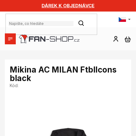
Přejít
DÁREK K OBJEDNÁVCE
na
obsah
HLEDAT
NÁ
KO
Mikina AC MILAN FtblIcons
black
Kód: