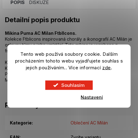
POPIS
DISKUZE
Detailní popis produktu
Mikina Puma AC Milan FtblIcons.
Kolekce Ftblicons inspirovaná chorály a ikonografií AC Milán je
oslavou týmu a jeho umístění. Tato mikina je vyrobena z
francouzského froté a na hrudi nese znak klubu.
Tento web používá soubory cookie. Dalším
procházením tohoto webu vyjadřujete souhlas s
Klokaní kapsa.
jejich používáním.. Více informací
zde
.
Kapuce na stažení.
Příjemný materiál.
Materiál: 68 % bavlna, 32 % polyester.
Souhlasím
Nastavení
Parametry
Kategorie
:
Oblečení AC Milán
EAN
:
Zvolte variantu