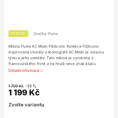
VÝPRODEJ
Značka:
Puma
Mikina Puma AC Milan FtblIcons. Kolekce Ftblicons
inspirovaná chorály a ikonografií AC Milán je oslavou
týmu a jeho umístění. Tato mikina je vyrobena z
francouzského froté a na hrudi nese znak klubu.
Detailní informace
1 799 Kč
–33 %
1 199 Kč
Měrná
Zvolte variantu
cena: