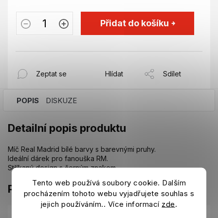
Přidat do košíku
Zeptat se
Hlídat
Sdílet
POPIS
DISKUZE
Detailní popis produktu
Míč Real Madrid bílé barvy s barevnými pruhy.
Ideální dárek pro fanouška RM.
Stříkaný design s černým znakem.
Tento web používá soubory cookie. Dalším
Parametry
procházením tohoto webu vyjadřujete souhlas s
jejich používáním.. Více informací
zde
.
Kategorie
:
Fotbalové vybavení Real Madrid