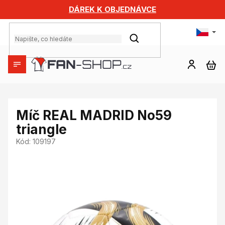
Přejít
DÁREK K OBJEDNÁVCE
na
obsah
HLEDAT
NÁ
KO
Míč REAL MADRID No59
triangle
Kód:
109197