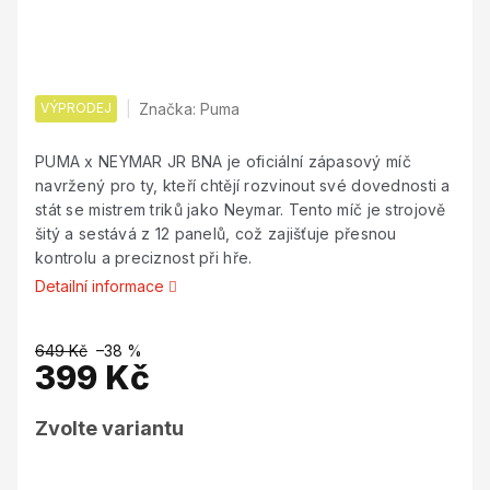
VÝPRODEJ
Značka:
Puma
PUMA x NEYMAR JR BNA je oficiální zápasový míč
navržený pro ty, kteří chtějí rozvinout své dovednosti a
stát se mistrem triků jako Neymar. Tento míč je strojově
šitý a sestává z 12 panelů, což zajišťuje přesnou
kontrolu a preciznost při hře.
Detailní informace
649 Kč
–38 %
399 Kč
Měrná
Zvolte variantu
cena: