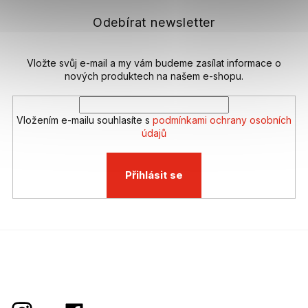
a
t
Odebírat newsletter
í
Vložte svůj e-mail a my vám budeme zasílat informace o
nových produktech na našem e-shopu.
Vložením e-mailu souhlasíte s
podmínkami ochrany osobních
údajů
Přihlásit se