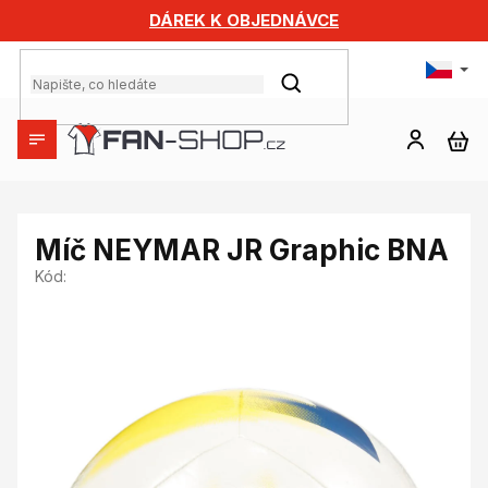
Přejít
DÁREK K OBJEDNÁVCE
na
obsah
HLEDAT
NÁ
KO
Míč NEYMAR JR Graphic BNA
Kód: