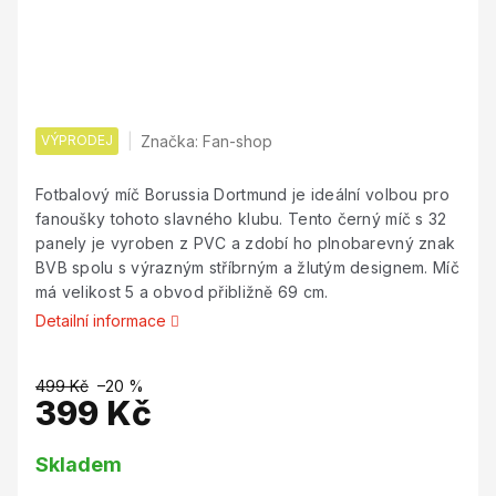
VÝPRODEJ
Značka:
Fan-shop
Fotbalový míč Borussia Dortmund je ideální volbou pro
fanoušky tohoto slavného klubu. Tento černý míč s 32
panely je vyroben z PVC a zdobí ho plnobarevný znak
BVB spolu s výrazným stříbrným a žlutým designem. Míč
má velikost 5 a obvod přibližně 69 cm.
Detailní informace
499 Kč
–20 %
399 Kč
Měrná
Skladem
cena: