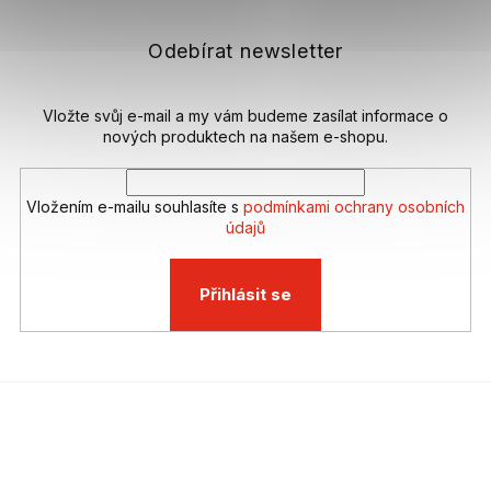
p
a
t
Odebírat newsletter
í
Vložte svůj e-mail a my vám budeme zasílat informace o
nových produktech na našem e-shopu.
Vložením e-mailu souhlasíte s
podmínkami ochrany osobních
údajů
Přihlásit se