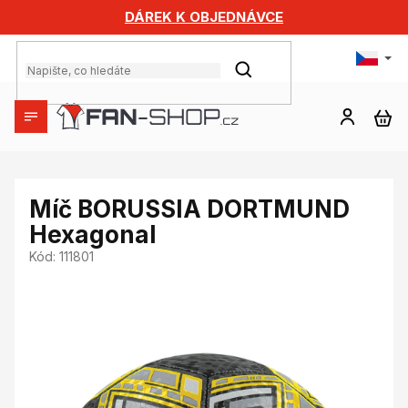
Přejít
DÁREK K OBJEDNÁVCE
na
obsah
HLEDAT
NÁ
KO
Míč BORUSSIA DORTMUND
Hexagonal
Kód:
111801