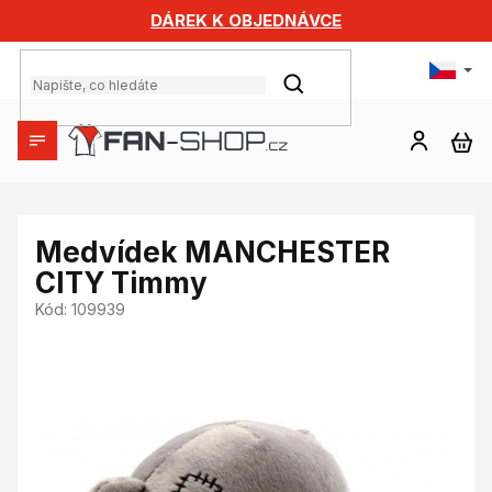
Přejít
DÁREK K OBJEDNÁVCE
na
obsah
HLEDAT
NÁ
KO
Medvídek MANCHESTER
CITY Timmy
Kód:
109939