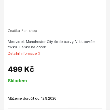
Značka:
Fan-shop
Medvídek Manchester City šedé barvy. V klubovém
tričku. Hebký na dotek.
Detailní informace
499 Kč
Měrná
Skladem
cena:
Můžeme doručit do:
12.8.2026