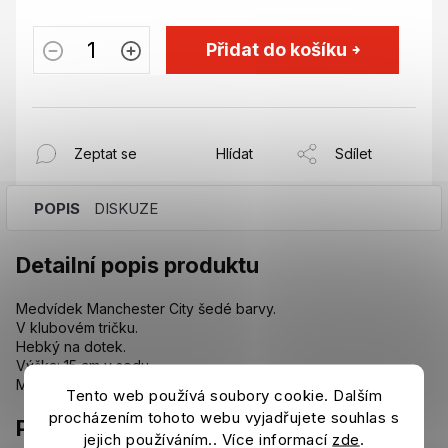
Přidat do košíku
Zeptat se
Hlídat
Sdílet
POPIS
DISKUZE
Detailní popis produktu
Medvídek Manchester City šedé barvy.
V klubovém tričku.
Hebký na dotek.
Výška: 15 cm v sedu.
Materiál: 100% polyester.
Tento web používá soubory cookie. Dalším
procházením tohoto webu vyjadřujete souhlas s
Parametry
jejich používáním.. Více informací
zde
.