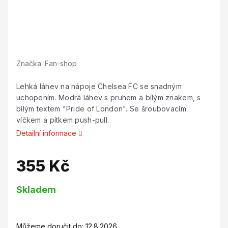
Značka:
Fan-shop
Lehká láhev na nápoje Chelsea FC se snadným
uchopením. Modrá láhev s pruhem a bílým znakem, s
bílým textem "Pride of London". Se šroubovacím
víčkem a pítkem push-pull.
Detailní informace
355 Kč
Měrná
Skladem
cena:
Můžeme doručit do:
12.8.2026