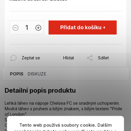
Přidat do košíku
Zeptat se
Hlídat
Sdílet
POPIS
DISKUZE
Detailní popis produktu
Lehká láhev na nápoje Chelsea FC se snadným uchopením.
Modrá láhev s pruhem a bílým znakem, s bílým textem "Pride
of London".
Se šroubovacím víčkem a pítkem push-pull.
Tento web používá soubory cookie. Dalším
Objem: 750 ml.
Výška cca 24 cm, průměr 7 cm.