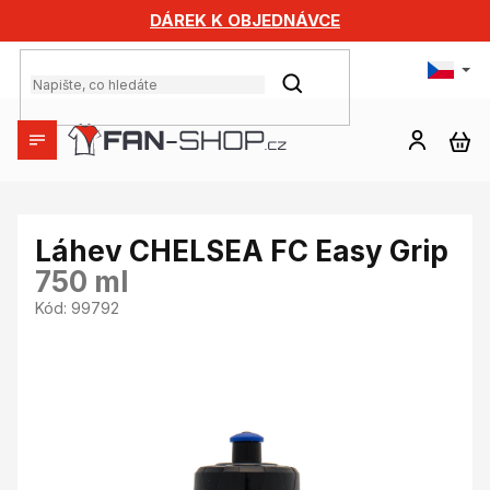
Přejít
DÁREK K OBJEDNÁVCE
na
obsah
HLEDAT
NÁ
KO
Láhev CHELSEA FC Easy Grip
750 ml
Kód:
99792