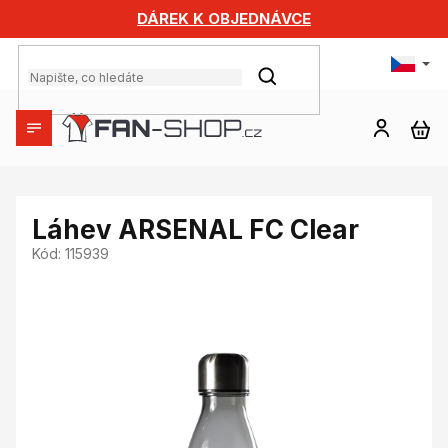
Přejít
DÁREK K OBJEDNÁVCE
na
obsah
HLEDAT
NÁ
KO
Láhev ARSENAL FC Clear
Kód:
115939