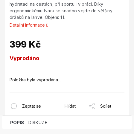
hydrataci na cestách, při sportu i v práci. Díky
ergonomickému tvaru se snadno vejde do většiny
držáků na lahve. Objem: 1 l.
Detailní informace
399 Kč
Měrná
Vyprodáno
cena:
Položka byla vyprodána…
Zeptat se
Hlídat
Sdílet
POPIS
DISKUZE