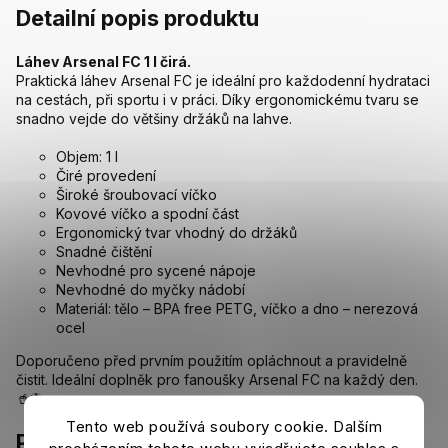
Detailní popis produktu
Láhev Arsenal FC 1 l čirá.
Praktická láhev Arsenal FC je ideální pro každodenní hydrataci
na cestách, při sportu i v práci. Díky ergonomickému tvaru se
snadno vejde do většiny držáků na lahve.
Objem: 1 l
Čiré provedení
Široké šroubovací víčko
Kovové víčko a spodní část
Ergonomický tvar vhodný do držáků
Snadné čištění
Nevhodné pro sycené nápoje
Nevhodné do myčky nádobí
Materiál: tělo – BPA free PETG, víčko a dno – nerezová
ocel
Doporučeno před prvním použitím opláchnout a pravidelně
čistit. Ideální doplněk pro fanoušky Arsenal FC na každý den.
🥤⚽
Tento web používá soubory cookie. Dalším
Parametry
procházením tohoto webu vyjadřujete souhlas s