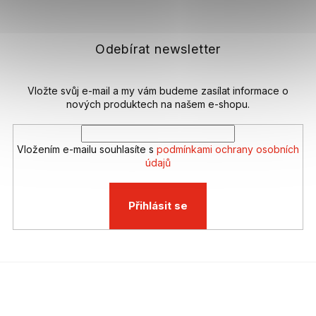
á
p
a
t
Odebírat newsletter
í
Vložte svůj e-mail a my vám budeme zasílat informace o
nových produktech na našem e-shopu.
Vložením e-mailu souhlasíte s
podmínkami ochrany osobních
údajů
Přihlásit se