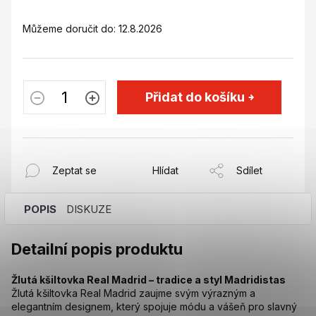
Můžeme doručit do:
12.8.2026
Přidat do košíku
Zeptat se
Hlídat
Sdílet
POPIS
DISKUZE
Detailní popis produktu
Žlutá kšiltovka Real Madrid – tradice a styl Madridistas
Žlutá kšiltovka Real Madrid zaujme svým výrazným a
elegantním designem, který spojuje módu a vášeň pro slavný