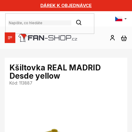
Přejít
DÁREK K OBJEDNÁVCE
na
obsah
HLEDAT
NÁ
KO
Kšiltovka REAL MADRID
Desde yellow
Kód:
113887