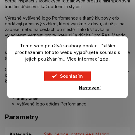
čerpá inspiraci z ikonických fotbalových dresů a mísí sportovní
tradiční dědictví s každodenním stylem.
Výrazné vyšívané logo Performance a tkaný klubový erb
dodávají prémiový vzhled, který vynikne v davu, ať už jsi na
zápase, nebo na cestách po městě. Tato kšiltovka je
vyjádřením věrnosti pro ty, kteří žijí a dýchají pro Real Madrid.
Tento web používá soubory cookie. Dalším
Tkanina z odolného kepru nabízí pohodlný pocit, zatímco
procházením tohoto webu vyjadřujete souhlas s
strukturovaný design si zachovává klasický tvar, díky čemuž je
spolehlivým doplňkem pro každodenní nošení.
jejich používáním.. Více informací
zde
.
Od hřiště až po ulice, adidas ti přináší fanouškovské vybavení,
které je stylové i praktické zároveň. Tato kšiltovka ukáže,
Souhlasím
komu fandíš, a dodá ti sportovní vzhled.
Nastavení
materiál: 100% bavlna / čelenka: 100% polyester
tkaný znak
vyšívané logo adidas Performance
Parametry
Kategorie
:
Šály, čepice, potítka Real Madrid