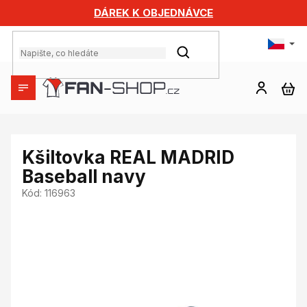
Přejít
DÁREK K OBJEDNÁVCE
na
obsah
HLEDAT
NÁ
KO
Kšiltovka REAL MADRID
Baseball navy
Kód:
116963