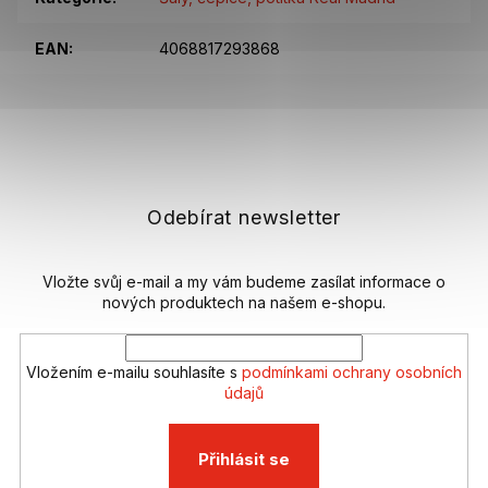
EAN
:
4068817293868
Z
á
p
a
t
Odebírat newsletter
í
Vložte svůj e-mail a my vám budeme zasílat informace o
nových produktech na našem e-shopu.
Vložením e-mailu souhlasíte s
podmínkami ochrany osobních
údajů
Přihlásit se