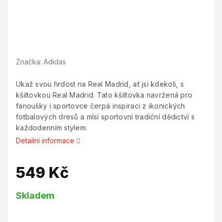
Značka:
Adidas
Ukaž svou hrdost na Real Madrid, ať jsi kdekoli, s
kšiltovkou Real Madrid. Tato kšiltovka navržená pro
fanoušky i sportovce čerpá inspiraci z ikonických
fotbalových dresů a mísí sportovní tradiční dědictví s
každodenním stylem.
Detailní informace
549 Kč
Měrná
Skladem
cena: