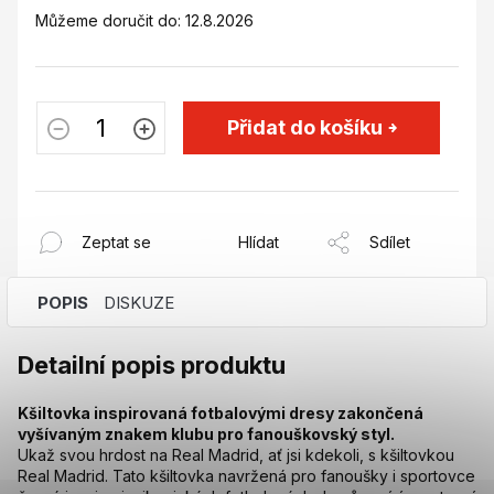
Můžeme doručit do:
12.8.2026
Přidat do košíku
Zeptat se
Hlídat
Sdílet
POPIS
DISKUZE
Detailní popis produktu
Kšiltovka inspirovaná fotbalovými dresy zakončená
vyšívaným znakem klubu pro fanouškovský styl.
Ukaž svou hrdost na Real Madrid, ať jsi kdekoli, s kšiltovkou
Real Madrid. Tato kšiltovka navržená pro fanoušky i sportovce