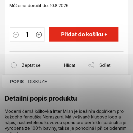
Můžeme doručit do:
10.8.2026
Přidat do košíku
Zeptat se
Hlídat
Sdílet
POPIS
DISKUZE
Detailní popis produktu
Moderní černá kšiltovka Inter Milan je ideálním doplňkem pro
každého fanouška Nerazzurri. Má vyšívané klubové logo a
nápis, nastavitelnou kovovou sponu pro perfektní padnutí a je
vyrobena ze 100% bavlny, takže je pohodlná i při celodenním