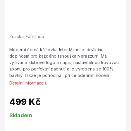
Značka:
Fan-shop
Moderní černá kšiltovka Inter Milan je ideálním
doplňkem pro každého fanouška Nerazzurri. Má
vyšívané klubové logo a nápis, nastavitelnou kovovou
sponu pro perfektní padnutí a je vyrobena ze 100%
bavlny, takže je pohodlná i při celodenním nošení.
Detailní informace
499 Kč
Měrná
Skladem
cena: