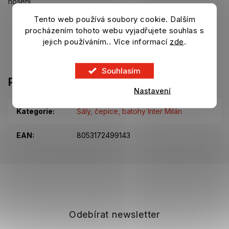
nošení.
Tento web používá soubory cookie. Dalším
Barva: černá
procházením tohoto webu vyjadřujete souhlas s
Vyšívané logo a nápis Inter
Nastavitelná kovová spona
jejich používáním.. Více informací
zde
.
Velikost: univerzální
Materiál: 100 % bavlna
Souhlasím
Parametry
Nastavení
Kategorie
:
Šály, čepice, batohy Inter Milán
EAN
:
8053172499143
Z
á
p
a
t
Odebírat newsletter
í