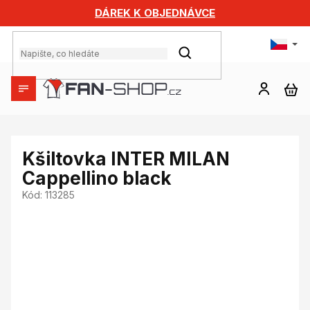
Přejít
DÁREK K OBJEDNÁVCE
na
obsah
HLEDAT
NÁ
KO
Kšiltovka INTER MILAN
Cappellino black
Kód:
113285