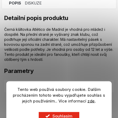
POPIS
DISKUZE
Detailní popis produktu
Černá kšiltovka Atlético de Madrid je vhodná pro mládež i
dospělé. Na přední straně je vyšívaný znak klubu, což
podtrhuje její oficiální charakter. Má nastavitelný pásek s
kovovou sponou na zadní straně, což umožňuje přizpůsobení
velikosti podle potřeby. Je vhodná pro osoby od 12 let a výše.
Tento produkt je ideální pro fanoušky, kteří chtějí nosit svůj
oblíbený tým s hrdostí.
Parametry
Kategorie
:
Šály, čepice, batohy Atletico Madrid
Tento web používá soubory cookie. Dalším
procházením tohoto webu vyjadřujete souhlas s
EAN
:
8447260008438
jejich používáním.. Více informací
zde
.
Položka byla vyprodána…
Souhlasím