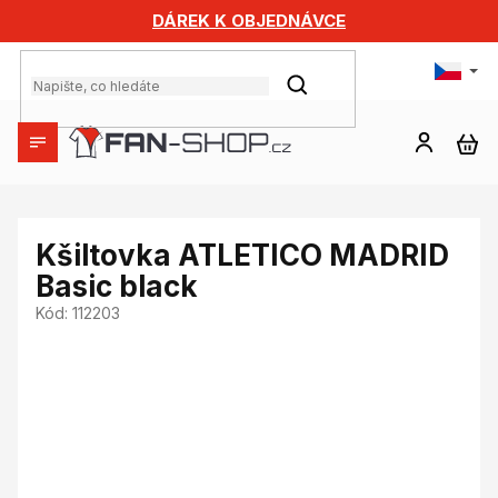
Přejít
DÁREK K OBJEDNÁVCE
na
obsah
HLEDAT
NÁ
KO
Kšiltovka ATLETICO MADRID
Basic black
Kód:
112203