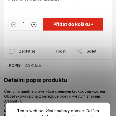
Přidat do košíku
Zeptat se
Hlídat
Sdílet
POPIS
DISKUZE
Detailní popis produktu
Černý náramek z pravé kůže s jemným krokodýlím vzorem.
Obdélníková spona z nerezové oceli s vyrytým znakem
Arsenal FC.
S posuvnou sponou z nerezové oceli.
Tento web používá soubory cookie. Dalším
Rozměr: 21,5 cm x 1,5 cm.
Dodáváno v dárkové krabičce.