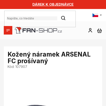
Přejít
DÁREK K OBJEDNÁVCE
na
obsah
HLEDAT
NÁ
KO
Kožený náramek ARSENAL
FC prošívaný
Kód:
107907