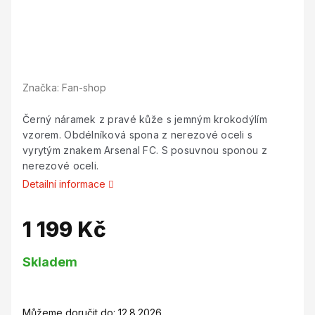
Značka:
Fan-shop
Černý náramek z pravé kůže s jemným krokodýlím
vzorem. Obdélníková spona z nerezové oceli s
vyrytým znakem Arsenal FC. S posuvnou sponou z
nerezové oceli.
Detailní informace
1 199 Kč
Měrná
Skladem
cena:
Můžeme doručit do:
12.8.2026