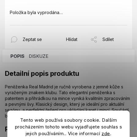
Položka byla vyprodána…
Zeptat se
Hlídat
Sdílet
POPIS
DISKUZE
Detailní popis produktu
Peněženka Real Madrid je ručně vyrobena z jemné kůže s
vyraženým znakem klubu. Tato elegantní peněženka s
patentem a přihrádkou na mince vyniká kvalitním zpracováním
a pevnými švy. Klasický design, který je ideální pro aktuální
sezónu, a perfektní řešení pro ukládání karet i mincí. Součástí
balení je dárková krabička. Rozměry: 8 x 11 cm.
Tento web používá soubory cookie. Dalším
procházením tohoto webu vyjadřujete souhlas s
Parametry
jejich používáním.. Více informací
zde
.