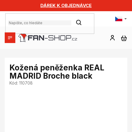
Přejít
DÁREK K OBJEDNÁVCE
na
obsah
HLEDAT
NÁ
KO
Kožená peněženka REAL
MADRID Broche black
Kód:
110708