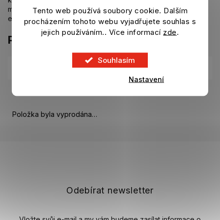
mince a několik dalších přihrádek na karty, což umožňuje
Tento web používá soubory cookie. Dalším
efektivní organizaci vašich financí.
procházením tohoto webu vyjadřujete souhlas s
jejich používáním.. Více informací
zde
.
Parametry
Souhlasím
Kategorie
:
Batohy, vlajky, peněženky Juventus FC
Nastavení
EAN
:
8033098251186
Položka byla vyprodána…
Z
á
p
a
t
Odebírat newsletter
í
Vložte svůj e-mail a my vám budeme zasílat informace o