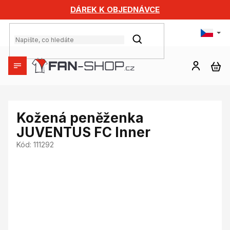
Přejít
DÁREK K OBJEDNÁVCE
na
obsah
HLEDAT
NÁ
KO
Kožená peněženka
JUVENTUS FC Inner
Kód:
111292