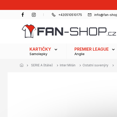
Přejít
na
obsah
+420510510175
info@fan-shop
KARTIČKY
PREMIER LEAGUE
Samolepky
Anglie
SERIE A (Itálie)
Inter Milán
Ostatní suvenýry