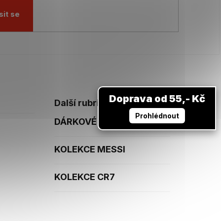
sit se
Doprava od 55,- Kč
Další rubriky
Prohlédnout
DÁRKOVÉ POUKAZY
KOLEKCE MESSI
KOLEKCE CR7