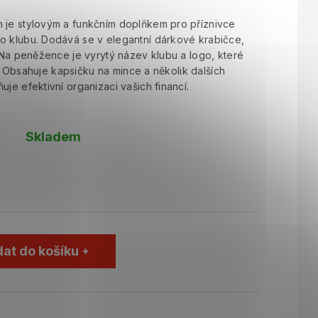
 je stylovým a funkčním doplňkem pro příznivce
o klubu. Dodává se v elegantní dárkové krabičce,
. Na peněžence je vyrytý název klubu a logo, které
nci. Obsahuje kapsičku na mince a několik dalších
uje efektivní organizaci vašich financí.
Skladem
dat do košíku