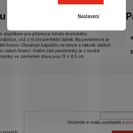
tu
P
Nastavení
ím doplňkem pro příznivce tohoto ikonického
K
rabičce, což z ní činí perfektní dárek. Na peněžence je
iální licenci. Obsahuje kapsičku na mince a několik dalších
i vašich financí. Vnitřní část peněženky je v modré
ženky ve zavřeném stavu jsou 12 x 9,5 cm.
Vložením e-mailu souhlasíte s
pod
 o nových