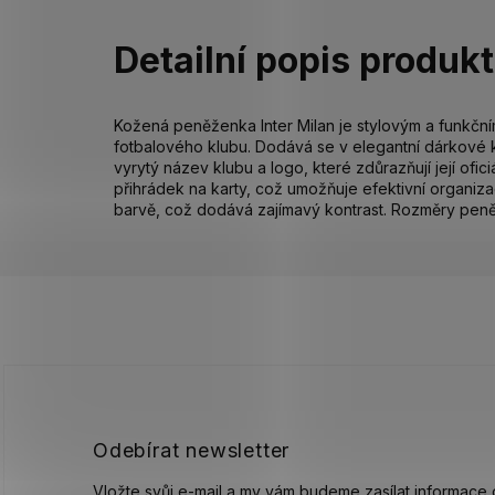
Detailní popis produk
Kožená peněženka Inter Milan je stylovým a funkčn
fotbalového klubu. Dodává se v elegantní dárkové k
vyrytý název klubu a logo, které zdůrazňují její ofic
přihrádek na karty, což umožňuje efektivní organizac
barvě, což dodává zajímavý kontrast. Rozměry peně
Z
á
p
a
t
í
Odebírat newsletter
Vložte svůj e-mail a my vám budeme zasílat informace