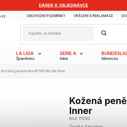
DÁREK K OBJEDNÁVCE
OBCHODNÍ PODMÍNKY
VRÁCENÍ A REKLAMACE
DO
.cz
HLEDAT
LA LIGA
SERIE A
BUNDESLI
Španělsko
Itálie
Německo
Kožená peněženka INTER MILAN Inner
Kožená peně
Inner
Kód:
111290
Značka:
Fan-shop