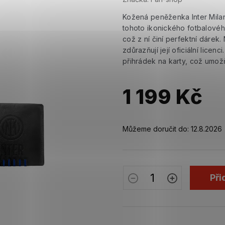
Kožená peněženka Inter Milan
tohoto ikonického fotbalovéh
což z ní činí perfektní dárek
zdůrazňují její oficiální lice
přihrádek na karty, což umožň
1 199 Kč
Měrná
cena:
Můžeme doručit do:
12.8.2026
Při