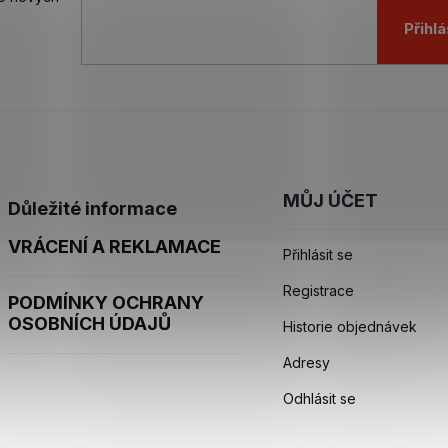
Přihlá
MŮJ ÚČET
Důležité informace
VRÁCENÍ A REKLAMACE
Přihlásit se
Registrace
PODMÍNKY OCHRANY
OSOBNÍCH ÚDAJŮ
Historie objednávek
Adresy
Odhlásit se