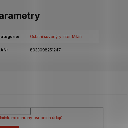
arametry
ategorie
:
Ostatní suvenýry Inter Milán
EAN
:
8033098251247
mínkami ochrany osobních údajů