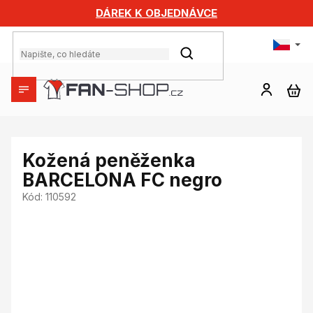
Přejít
DÁREK K OBJEDNÁVCE
na
obsah
HLEDAT
NÁ
KO
Kožená peněženka
BARCELONA FC negro
Kód:
110592