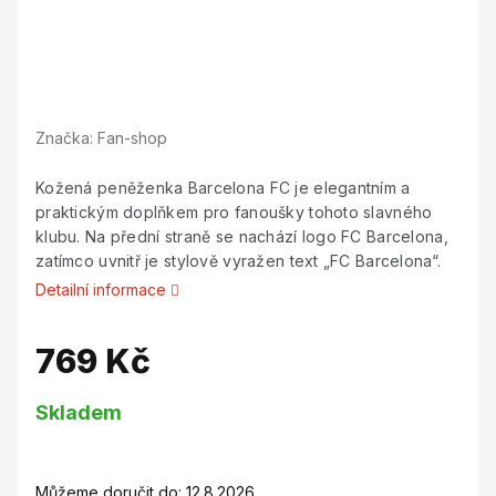
Značka:
Fan-shop
Kožená peněženka Barcelona FC je elegantním a
praktickým doplňkem pro fanoušky tohoto slavného
klubu. Na přední straně se nachází logo FC Barcelona,
zatímco uvnitř je stylově vyražen text „FC Barcelona“.
Detailní informace
769 Kč
Měrná
Skladem
cena:
Můžeme doručit do:
12.8.2026