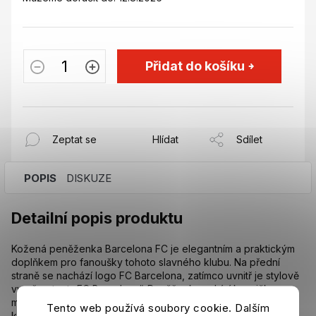
Přidat do košíku
Zeptat se
Hlídat
Sdílet
POPIS
DISKUZE
Detailní popis produktu
Kožená peněženka Barcelona FC je elegantním a praktickým
doplňkem pro fanoušky tohoto slavného klubu. Na přední
straně se nachází logo FC Barcelona, zatímco uvnitř je stylově
vyražen text „FC Barcelona“. Peněženka nabízí kapsičku na
mince a další přihrádky na karty, což z ní činí ideální volbu pro
Tento web používá soubory cookie. Dalším
každodenní použití. Rozměry ve složeném stavu jsou 10,5 x