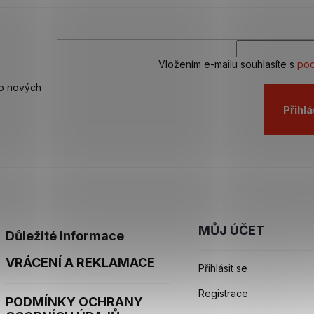
Vložením e-mailu souhlasíte s
pod
 o nových
Přihlá
MŮJ ÚČET
Důležité informace
VRÁCENÍ A REKLAMACE
Přihlásit se
Registrace
PODMÍNKY OCHRANY