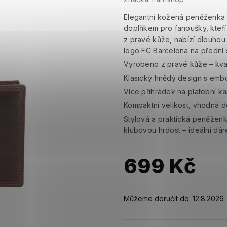
Elegantní kožená peněženka 
doplňkem pro fanoušky, kteří s
z pravé kůže, nabízí dlouhou
logo FC Barcelona na přední 
Vyrobeno z pravé kůže – kval
Klasický hnědý design s em
Více přihrádek na platební k
Kompaktní velikost, vhodná d
Stylová a praktická peněženk
klubovou hrdost – ideální dá
699 Kč
Měrná
cena:
Můžeme doručit do:
12.8.2026