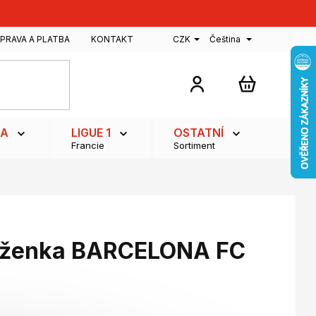
PRAVA A PLATBA
KONTAKT
CZK
Čeština
NÁKUPNÍ
KOŠÍK
GA
LIGUE 1
OSTATNÍ
Francie
Sortiment
ěženka BARCELONA FC