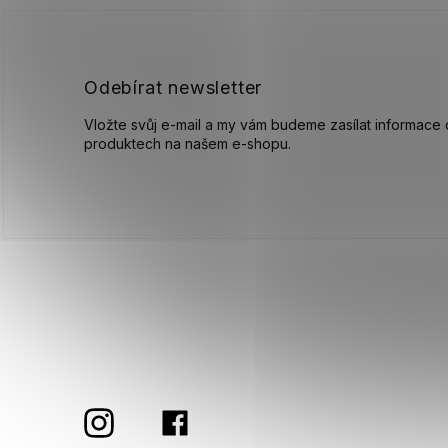
a
t
í
Odebírat newsletter
Vložte svůj e-mail a my vám budeme zasílat informace
produktech na našem e-shopu.