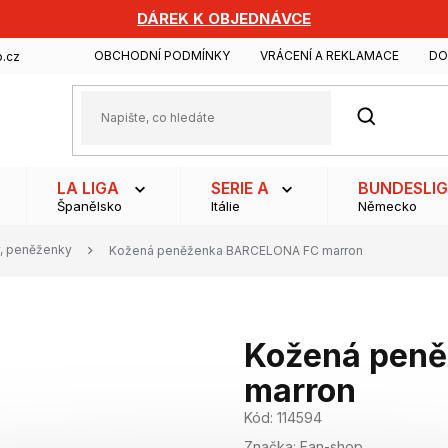
DÁREK K OBJEDNÁVCE
OBCHODNÍ PODMÍNKY
VRÁCENÍ A REKLAMACE
DO
.cz
HLEDAT
LA LIGA
SERIE A
BUNDESLI
Španělsko
Itálie
Německo
y, peněženky
Kožená peněženka BARCELONA FC marron
Kožená pen
marron
Kód:
114594
Značka:
Fan-shop