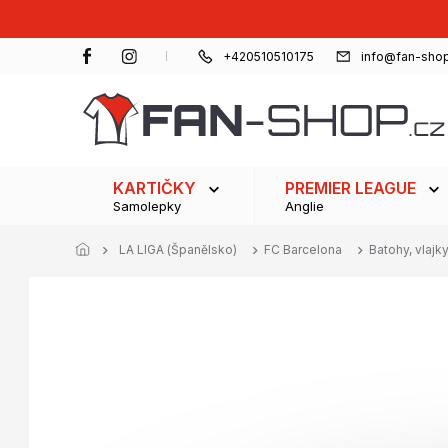
Přejít
na
obsah
+420510510175
info@fan-shop
KARTIČKY
PREMIER LEAGUE
Samolepky
Anglie
LA LIGA (Španělsko)
FC Barcelona
Batohy, vlajk