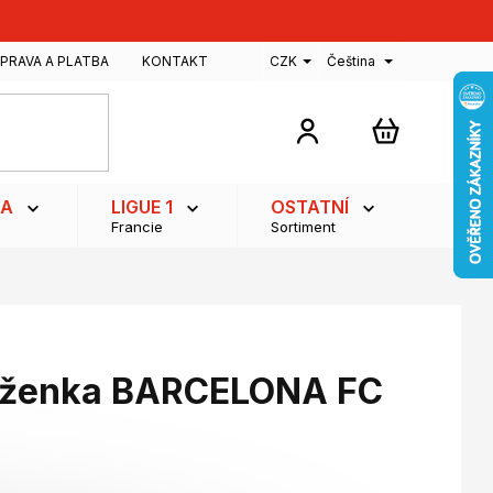
PRAVA A PLATBA
KONTAKT
CZK
Čeština
NÁKUPNÍ
KOŠÍK
GA
LIGUE 1
OSTATNÍ
Francie
Sortiment
ěženka BARCELONA FC