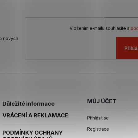
Vložením e-mailu souhlasíte s
pod
 o nových
Přihlá
MŮJ ÚČET
Důležité informace
VRÁCENÍ A REKLAMACE
Přihlásit se
Registrace
PODMÍNKY OCHRANY