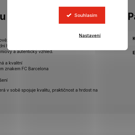
tu
P
Souhlasím
Nastavení
K
zí kůže je ideální volbou pro fanoušky, kteří chtějí
rodní hnědý odstín a decentní vytlačené logo FC
miový a autentický vzhled.
 a kvalitní
ným znakem FC Barcelona
šení
 v sobě spojuje kvalitu, praktičnost a hrdost na