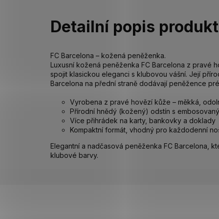
Detailní popis produk
FC Barcelona – kožená peněženka.
Luxusní kožená peněženka FC Barcelona z pravé hově
spojit klasickou eleganci s klubovou vášní. Její pří
Barcelona na přední straně dodávají peněžence pré
Vyrobena z pravé hovězí kůže – měkká, odolná
Přírodní hnědý (kožený) odstín s embosova
Více přihrádek na karty, bankovky a doklady
Kompaktní formát, vhodný pro každodenní no
Elegantní a nadčasová peněženka FC Barcelona, která
klubové barvy.
Z
á
p