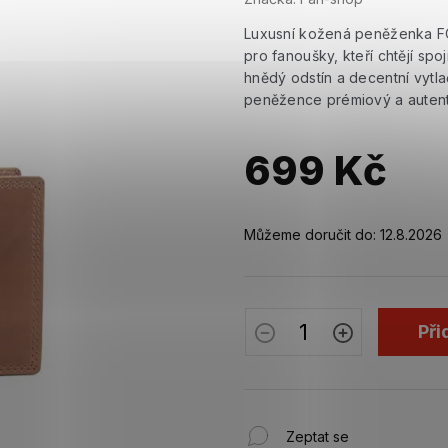
Luxusní kožená peněženka FC
pro fanoušky, kteří chtějí spoj
hnědý odstín a decentní vytl
peněžence prémiový a autent
699 Kč
Měrná
cena:
Můžeme doručit do:
12.8.2026
Při
Zeptat se