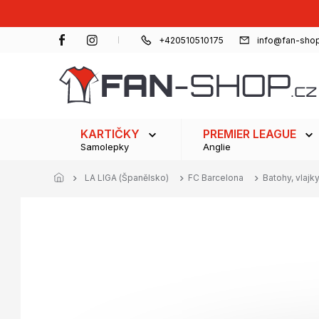
Přejít
na
obsah
+420510510175
info@fan-shop
KARTIČKY
PREMIER LEAGUE
Samolepky
Anglie
LA LIGA (Španělsko)
FC Barcelona
Batohy, vlajk