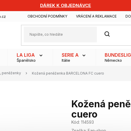
DÁREK K OBJEDNÁVCE
OBCHODNÍ PODMÍNKY
VRÁCENÍ A REKLAMACE
DO
.cz
HLEDAT
LA LIGA
SERIE A
BUNDESLI
Španělsko
Itálie
Německo
y, peněženky
Kožená peněženka BARCELONA FC cuero
Kožená pen
cuero
Kód:
114593
Značka:
Fan-shop