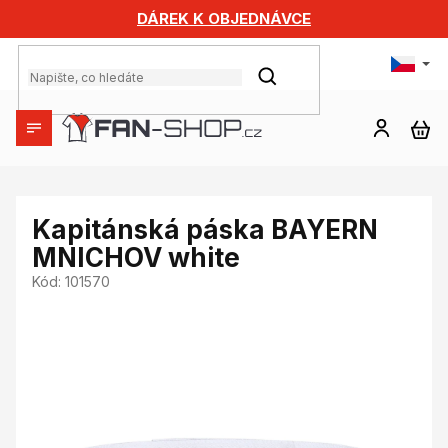
Přejít
DÁREK K OBJEDNÁVCE
na
obsah
HLEDAT
NÁ
KO
Kapitánská páska BAYERN
MNICHOV white
Kód:
101570