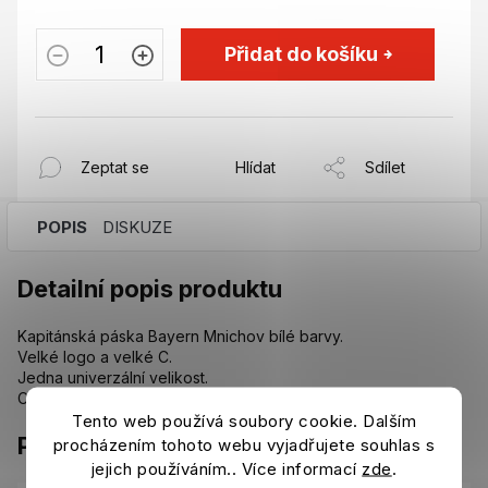
Přidat do košíku
Zeptat se
Hlídat
Sdílet
POPIS
DISKUZE
Detailní popis produktu
Kapitánská páska Bayern Mnichov bílé barvy.
Velké logo a velké C.
Jedna univerzální velikost.
Cca 9 cm široká.
Tento web používá soubory cookie. Dalším
Parametry
procházením tohoto webu vyjadřujete souhlas s
jejich používáním.. Více informací
zde
.