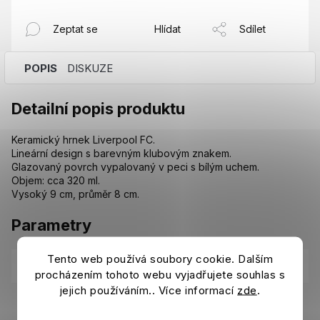
Zeptat se
Hlídat
Sdílet
POPIS
DISKUZE
Detailní popis produktu
Keramický hrnek Liverpool FC.
Lineární design s barevným klubovým znakem.
Glazovaný povrch vypalovaný v peci s bílým uchem.
Objem: cca 320 ml.
Vysoký 9 cm, průměr 8 cm.
Parametry
Tento web používá soubory cookie. Dalším
Kategorie
:
Hrnky, sklenice a lahve Liverpool FC
procházením tohoto webu vyjadřujete souhlas s
jejich používáním.. Více informací
zde
.
EAN
:
5051586028068