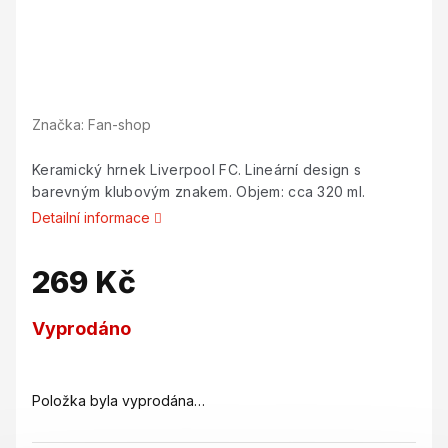
Značka:
Fan-shop
Keramický hrnek Liverpool FC. Lineární design s
barevným klubovým znakem. Objem: cca 320 ml.
Detailní informace
269 Kč
Měrná
Vyprodáno
cena:
Položka byla vyprodána…