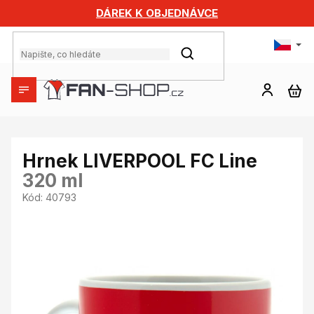
Přejít
DÁREK K OBJEDNÁVCE
na
obsah
HLEDAT
NÁ
KO
Hrnek LIVERPOOL FC Line
320 ml
Kód:
40793