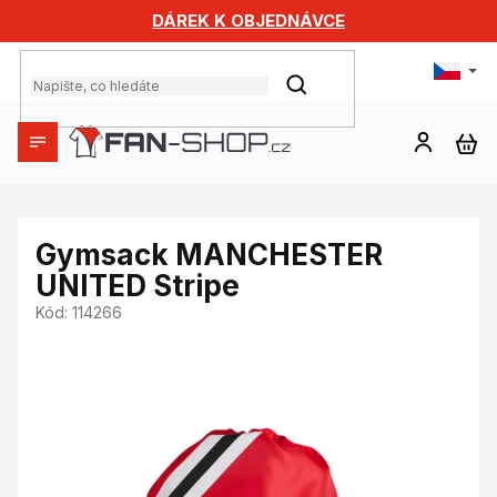
Přejít
DÁREK K OBJEDNÁVCE
na
obsah
HLEDAT
NÁ
KO
Gymsack MANCHESTER
UNITED Stripe
Kód:
114266