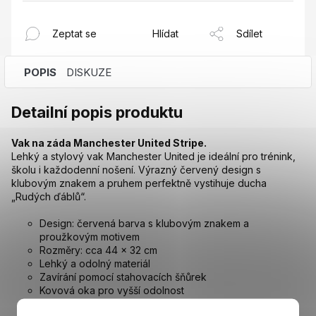
Zeptat se
Hlídat
Sdílet
POPIS
DISKUZE
Detailní popis produktu
Vak na záda Manchester United Stripe.
Lehký a stylový vak Manchester United je ideální pro trénink,
školu i každodenní nošení. Výrazný červený design s
klubovým znakem a pruhem perfektně vystihuje ducha
„Rudých ďáblů“.
Design: červená barva s klubovým znakem a
proužkovým motivem
Rozměry: cca 44 × 32 cm
Lehký a odolný materiál
Zavírání pomocí stahovacích šňůrek
Kovová oka pro vyšší odolnost
Vhodný na sportovní vybavení i běžné nošení