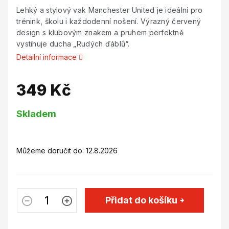
Lehký a stylový vak Manchester United je ideální pro
trénink, školu i každodenní nošení. Výrazný červený
design s klubovým znakem a pruhem perfektně
vystihuje ducha „Rudých ďáblů“.
Detailní informace
349 Kč
Měrná
Skladem
cena:
Můžeme doručit do:
12.8.2026
Přidat do košíku