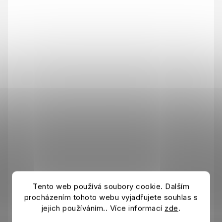
Tento web používá soubory cookie. Dalším
procházením tohoto webu vyjadřujete souhlas s
Funko POP! ANGLIE - Jordan Pickford
jejich používáním.. Více informací
zde
.