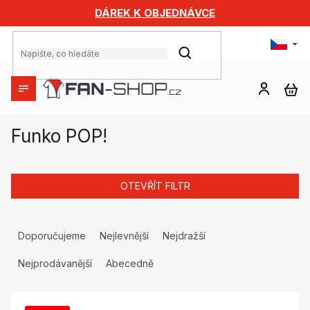
Přejít
DÁREK K OBJEDNÁVCE
na
obsah
HLEDAT
NÁ
KO
Funko POP!
OTEVŘÍT FILTR
Ř
a
Doporučujeme
Nejlevnější
Nejdražší
z
e
Nejprodávanější
Abecedně
n
V
í
ý