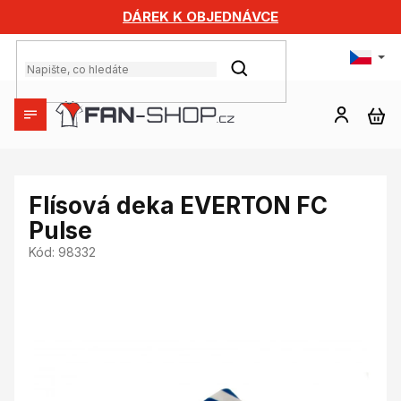
Přejít
DÁREK K OBJEDNÁVCE
na
obsah
HLEDAT
NÁ
KO
Flísová deka EVERTON FC
Pulse
Kód:
98332