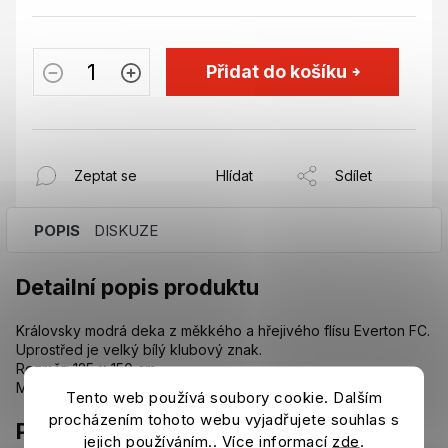
Přidat do košíku
Zeptat se
Hlídat
Sdílet
POPIS
DISKUZE
Detailní popis produktu
Královsky modrá deka z měkkého a hřejivého flísu Everton FC.
Uprostřed je velký bílý klubový znak.
Rozměr: 125 x 150 cm.
Materiál: 100% polyester.
Tento web používá soubory cookie. Dalším
procházením tohoto webu vyjadřujete souhlas s
Parametry
jejich používáním.. Více informací
zde
.