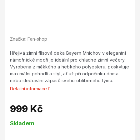
Značka:
Fan-shop
Hřejivá zimní flísová deka Bayern Mnichov v elegantní
námořnické modři je ideální pro chladné zimní večery.
Vyrobena z měkkého a hebkého polyesteru, poskytuje
maximální pohodlí a styl, ať už při odpočinku doma
nebo sledování zápasů svého oblíbeného týmu.
Detailní informace
999 Kč
Měrná
Skladem
cena: