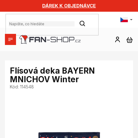
Přejít
DÁREK K OBJEDNÁVCE
na
obsah
HLEDAT
NÁ
KO
Flísová deka BAYERN
MNICHOV Winter
Kód:
114548