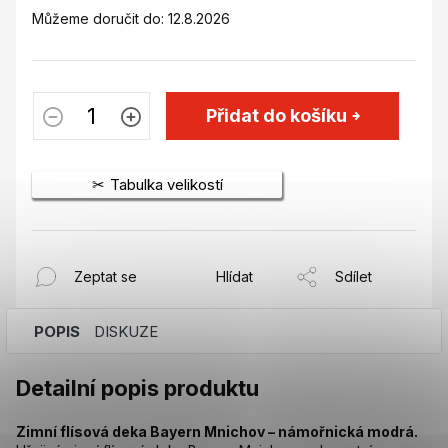
Můžeme doručit do:
12.8.2026
Přidat do košíku
Tabulka velikostí
Zeptat se
Hlídat
Sdílet
POPIS
DISKUZE
Detailní popis produktu
Zimní flísová deka Bayern Mnichov – námořnická modrá.