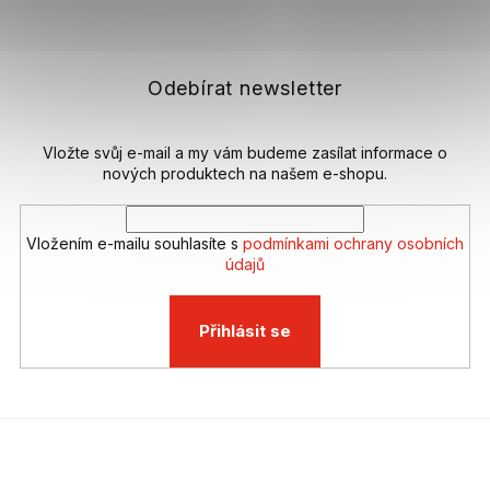
á
p
a
t
Odebírat newsletter
í
Vložte svůj e-mail a my vám budeme zasílat informace o
nových produktech na našem e-shopu.
Vložením e-mailu souhlasíte s
podmínkami ochrany osobních
údajů
Přihlásit se