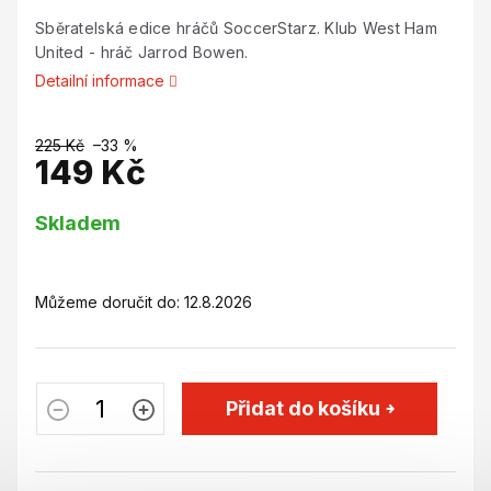
Sběratelská edice hráčů SoccerStarz. Klub West Ham
United - hráč Jarrod Bowen.
Detailní informace
225 Kč
–33 %
149 Kč
Měrná
Skladem
cena:
Můžeme doručit do:
12.8.2026
Přidat do košíku