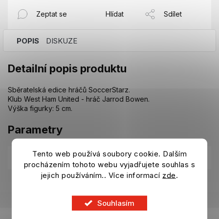
Zeptat se
Hlídat
Sdílet
POPIS
DISKUZE
Detailní popis produktu
Sběratelská edice hráčů SoccerStarz.
Klub West Ham United - hráč Jarrod Bowen.
Výška figurky: 5 cm.
Parametry
Tento web používá soubory cookie. Dalším
Kategorie
:
Ostatní suvenýry West Ham United
procházením tohoto webu vyjadřujete souhlas s
jejich používáním.. Více informací
zde
.
EAN
:
5056122520020
Souhlasím
Z