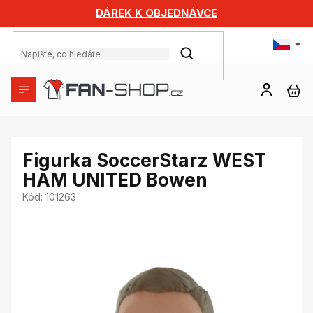
Přejít
DÁREK K OBJEDNÁVCE
na
obsah
HLEDAT
NÁ
KO
Figurka SoccerStarz WEST
HAM UNITED Bowen
Kód:
101263