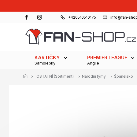
Přejít
na
obsah
+420510510175
info@fan-shop
KARTIČKY
PREMIER LEAGUE
Samolepky
Anglie
OSTATNÍ (Sortiment)
Národní týmy
Španělsko