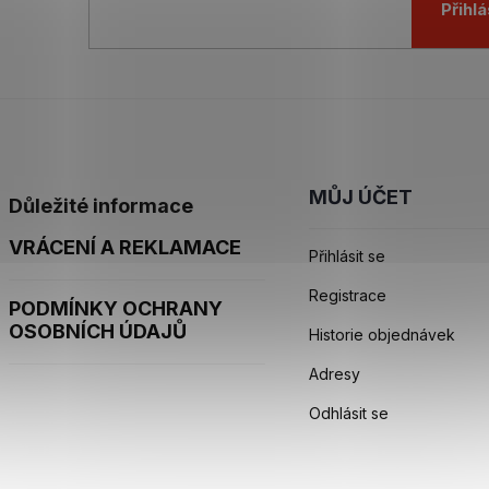
Přihlá
MŮJ ÚČET
Důležité informace
VRÁCENÍ A REKLAMACE
Přihlásit se
Registrace
PODMÍNKY OCHRANY
OSOBNÍCH ÚDAJŮ
Historie objednávek
Adresy
Odhlásit se