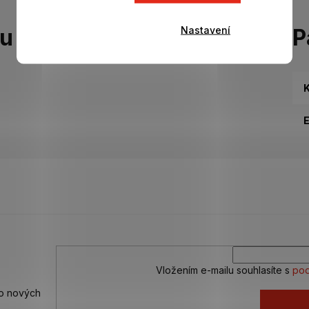
Nastavení
tu
P
K
Vložením e-mailu souhlasíte s
pod
 o nových