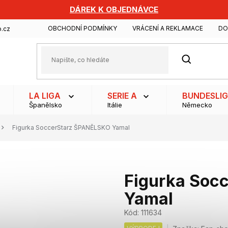
DÁREK K OBJEDNÁVCE
OBCHODNÍ PODMÍNKY
VRÁCENÍ A REKLAMACE
DO
.cz
HLEDAT
LA LIGA
SERIE A
BUNDESLI
Španělsko
Itálie
Německo
Figurka SoccerStarz ŠPANĚLSKO Yamal
Figurka Soc
Yamal
Kód:
111634