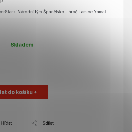
op
erStarz. Národní tým Španělsko - hráč Lamine Yamal.
Skladem
dat do košíku
Hlídat
Sdílet