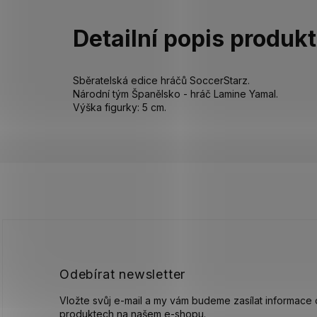
Detailní popis produk
Sběratelská edice hráčů SoccerStarz.
Národní tým Španělsko - hráč Lamine Yamal.
Výška figurky: 5 cm.
Z
á
p
a
t
í
Odebírat newsletter
Vložte svůj e-mail a my vám budeme zasílat informace
produktech na našem e-shopu.