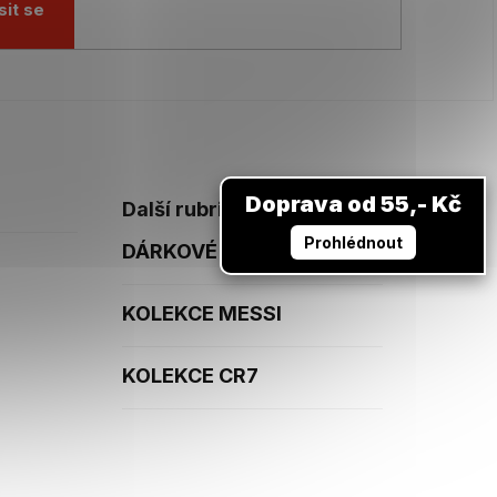
sit se
Doprava od 55,- Kč
Další rubriky
Prohlédnout
DÁRKOVÉ POUKAZY
KOLEKCE MESSI
KOLEKCE CR7