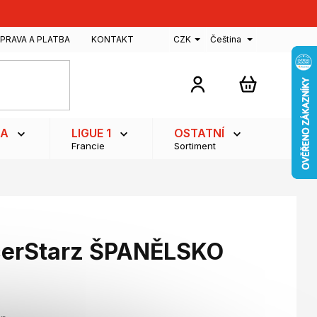
PRAVA A PLATBA
KONTAKT
CZK
Čeština
NÁKUPNÍ
KOŠÍK
GA
LIGUE 1
OSTATNÍ
Francie
Sortiment
cerStarz ŠPANĚLSKO