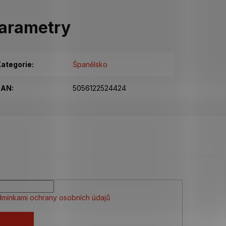
arametry
ategorie
:
Španělsko
EAN
:
5056122524424
mínkami ochrany osobních údajů